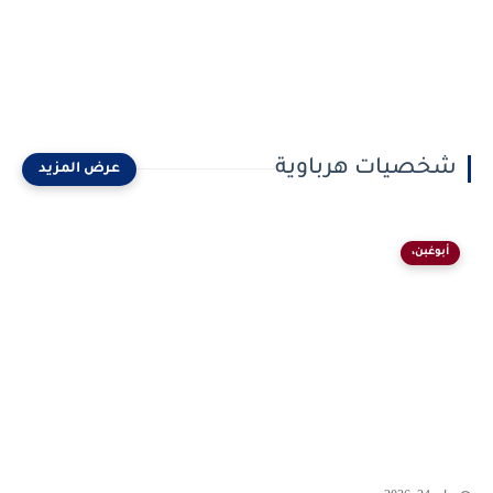
شخصيات هرباوية
أبوغبن،