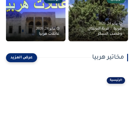
مايو 24, 2026
مايو 24, 2026
هِربيا... قرية البرتقال
وقصب السكر
عائلات هربيا
مخاتير هربيا
الرئيسية