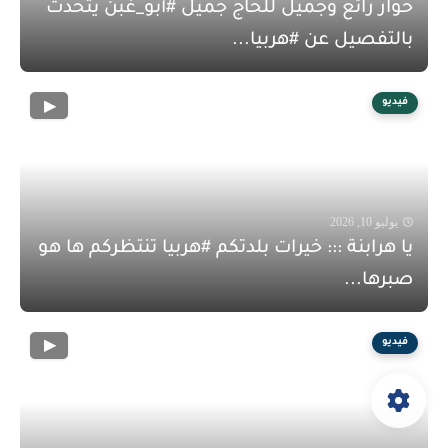
حوار رائع وجميل للحاج جميل #أبو_غبن يتحدث
بالتفصيل عن #هربيا...
فيديو
يوليو 10, 2026
يا هرابنة ::: خيرات بلدتكم #هربيا تنتظركم ها هو
صبرها...
فيديو