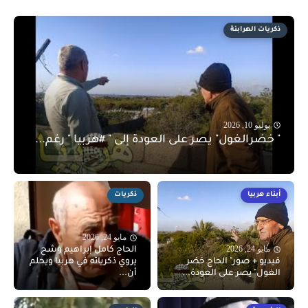
ذكريات الهرابنة
يوليو 10, 2026
" خضرالغول" يصر على العودة إلى " #هربيا " رغم...
أبناء هربيا
ذكريات
مايو 24, 2026
مايو 24, 2026
الحاج كامل إبراهيم وشح
فيديو + صور" الحاج خضر
يروي ذكرياته في هربيا ويحلم
الغول" يصر على العودة...
أن...