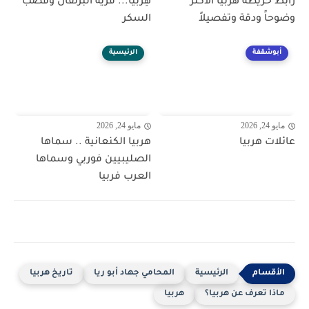
رابط خريطة هربيا الأكثر
هِربيا... قرية البرتقال وقصب
وضوحاً ودقة وتفصيلاً
السكر
أبوشقفة
الرئيسية
مايو 24, 2026
مايو 24, 2026
عائلات هربيا
هربيا الكنعانية .. سماها
الصليبيين فوربي وسماها
العرب فربيا
الرئيسية
المحامي جهاد أبو ريا
تاريخ هربيا
ماذا تعرف عن هربيا؟
هربيا