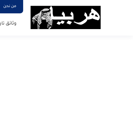
من نحن
وثائق تار