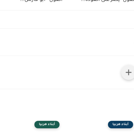
لغول" يصر على العودة...
الغول " أبو فارس...
أبناء هربيا
أبناء هربيا