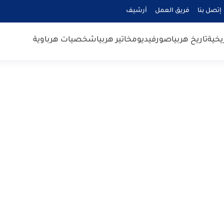
إتصل بنا
فريق العمل
أرشيف
يخية
تاريخ هربيا
صور
فيديو
مخاتير هربيا
شخصيات هرباوية