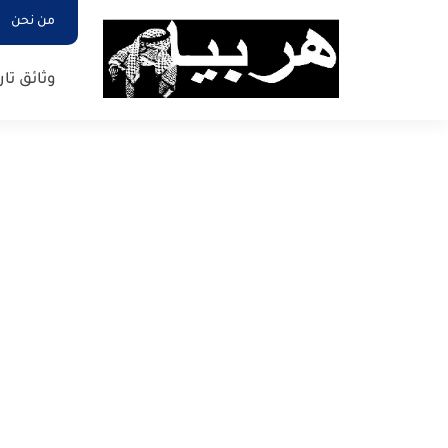
من نحن
وثائق تار