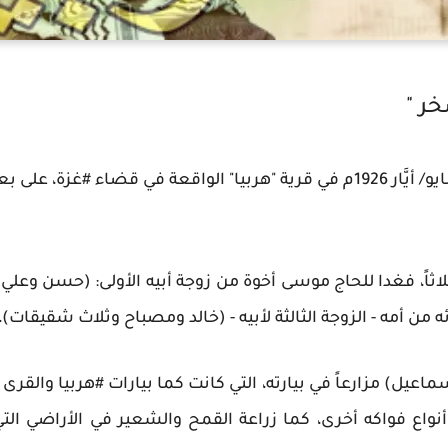
خر "
ً، فغدا للحاج موسى أخوة من زوجة أبيه الأولى: (حسن وعلي)، و
ه من أمه - الزوجة الثالثة لأبيه - (خالد ومصباح وثلاث شقيقات
سماعيل) مزارعاً في بيارته، التي كانت كما بيارات #هربيا والق
أنواع فواكه أخرى، كما زراعة القمح والشعير في الأراضي ال