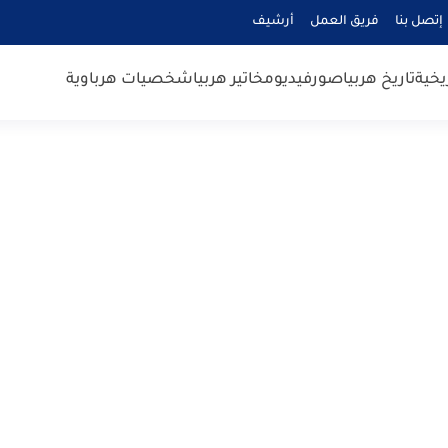
إتصل بنا
فريق العمل
أرشيف
يخية
تاريخ هربيا
صور
فيديو
مخاتير هربيا
شخصيات هرباوية