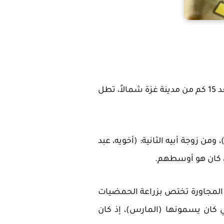
وُلِدَ الحاج/ موسى كريزم بتاريخ 25 مايو/ أيَّار 1926م في قرية "هربيا" الواقعة في قضاء #غزة، على بعد 15 كم من مدينة غزة شمالاً، تطل
من زوجة أبيه الثانية: (أخويه، عبد
)، كان هو أوسطهم.
رى المجاورة تختص بزراعة الحمضيات
تي كان يسمونها (المارس)، إذ كان