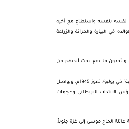
م نفسه بنفسه واستطاع مع أخيه
لده في البيارة والحراثة والزراعة
 ويأخذون ما يقع تحت أيديهم من
تمر الأشهر ويتزوج الشاب موسى من صاحبة النصيب "آمنة أحمد حسين سالم" ، ابنة قرية "الجية" في يوليو/ تموز 1945م، ويواصل
ؤس الانتداب البريطاني وهجمات
كانت وجهة عائلة الحاج موسى إلى غزة جنوباً،