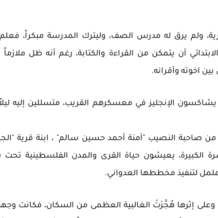
ة، ولم يرق له مدرس الصف، وليترك المدرسة مبكراً، فعل
تدائي أن يتمكن من القراءة والكتابة، رغم أنه ظل ملازماً لوا
ين اخوته وأقرانه.
يشاكسون الإنجليز في معسكرهم القريب، متسللين إليه ليلاً
ة الكبيرة، يعيشون حياة القرى والمدن الفلسطينية تحت ب
ململ لتنفيذ مخططها العدواني.
ت نكبة فلسطين سنة 1948م، وعلى إثرها هُجِّرَتْ الغالبية العظمى من السكان، ف