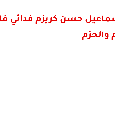
سماعيل حسن كريزم فدائي ف
 والحزم