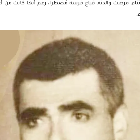
اء، مرضتْ والدته، فباع فرسه مُضطراً، رغم أنها كانت من أع
.