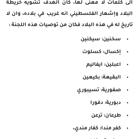
الى كلمات لا معنى لها، كان الهدف تشويه خريطة
البلاد وإشعار الفلسطيني انه غريب في بلاده، وان لا
تاريخ له في هذه البلاد فكان من توصيات هذه اللجنة :
سخنين: سيكنين
إكسال: كسلوت
اعبلين: ايفاليم
البقيعة: بكيعين
صفورية: تسيبوري
دبورية: دفورا
طرعان: ترعن
كفر مندا: كفار مندي،