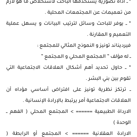
* ــ أداة تصورية يستخدمها الباحث لاستخلاص ما هو لازم
من تعميمات عن المجتمعات المحلية .
* ــ يوفر للباحث وسائل لترتيب البيانات و يسهل عملية
التعميم و المقارنة .
فيرديناند تونيز و النموذج المثالي للمجتمع :
ــ له مؤلف ” المجتمع المحلي و المجتمع ”
* ــ حاول تحديد أهم أشكال العلاقات الاجتماعية التي
تقوم بين بني البشر .
ــ ترتكز نظرية تونيز على افتراض أساسي مؤداه أن
العلاقات الاجتماعية أمر يرتبط بالإرادة الإنسانية .
الارداة الطبيعية ====== > المجتمع المحلي ( الفهم ــ
الوحدة )
الارادة العقلانية ====== > المجتمع أو الرابطة (