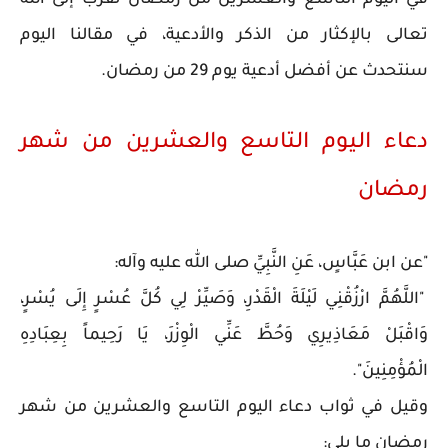
في اليوم التاسع والعشرين من رمضان تقرب إلى الله
تعالى بالإكثار من الذكر والأدعية، في مقالنا اليوم
سنتحدث عن أفضل أدعية يوم 29 من رمضان.
دعاء اليوم التاسع والعشرين من شهر
رمضان
"عن ابن عَبَّاسٍ، عَنِ النَّبِيِّ صلى الله عليه وآله:
"اللَّهُمَّ ارْزُقْنِي لَيْلَةَ الْقَدْرِ، وَصَيِّرْ لِي كُلَّ عُسْرٍ إِلَى يُسْرٍ،
وَاقْبَلْ مَعَاذِيرِي وَحُطَّ عَنِّي الْوِزْرَ، يَا رَحِيماً بِعِبَادِهِ
الْمُؤْمِنِينَ".
وقيل في ثواب دعاء اليوم التاسع والعشرين من شهر
رمضان ما يلي: