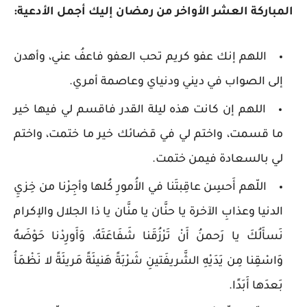
المباركة العشر الأواخر من رمضان إليك أجمل الأدعية:
اللهم إنك عفو كريم تحب العفو فاعفُ عني، وأهدن
إلى الصواب في ديني ودنياي وعاصمة أمري.
اللهم إن كانت هذه ليلة القدر فاقسم لي فيها خير
ما قسمت، واختم لي في قضائك خير ما ختمت، واختم
لي بالسعادة فيمن ختمت.
اللّهم أَحسِن عاقِبتَنا في الأُمورِ كُلها وأجِرْنا من خِزيِ
الدنيا وعذابِ الآخرة يا حنَّان يا منَّان يا ذا الجلال والإكرام
نَسأَلُكَ يا رَحمنُ أَنْ تَرْزُقَنا شَفَاعَتَهُ، وَأَورِدْنا حَوْضَهُ
وَاسْقِنا مِن يَدَيْهِ الشَّريفَتينِ شَرْبَةً هَنيئَةً مَريئَةً لا نَظْمَأُ
بَعدَها أَبَدًا.