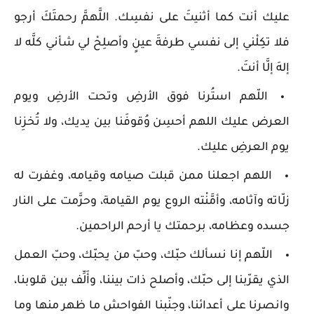
عليك أنت كما أثنيتَ على نفسِك. اللَّهمَّ رحمتَكَ أرجو
فلا تكِلْني إلى نفسي طرفةَ عينٍ وأصلِحْ لي شأني كلَّه لا
إلهَ إلَّا أنتَ.
اللّهم استُرنا فوق الأرضِ وتحت الأرضِ ويوم
العرض عليك اللهم أحسِن وُقوفَنا بين يديك، ولا تُخزِنا
يوم العرضِ عليك.
اللهم اجعلنا ممن قبلت صيامه وقيامه، وغفرت له
زلّاته وآثامه، وأمَّنْته الروع يوم القيامة، وحرَّمت على النار
جسده وعظامه، برحمتك يا أرحم الراحمين.
اللّهم إنا نسألك حبّك، وحبّ من يحبّك، وحبّ العمل
الذي يقرّبنا إلى حبّك، وأصلح ذات بيننا، وأَلِّف بين قلوبنا،
وانصرنا على أعدائنا، وجنّبنا الفواحش ما ظهر منها وما