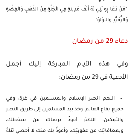
"مَنْ دَعَا بِهِ بُنِيَ لَهُ أَلْفُ مَدِينَةٍ فِي الْجَنَّةِ مِنَ الذَّهَبِ وَالْفِضَّةِ
وَالزُّمُرُّدِ واللؤلؤ"
دعاء 29 من رمضان
وفي هذه الأيام المباركة إليك أجمل
الأدعية في 29 من رمضان:
اللهم انصر الإسلام والمسلمين في غزة، وفي
جميع بقاع العالم، وخذ بيد المسلمين إلى طريق النصر
والتمكين. اللهمّ أعوذُ برضاك من سخطِك،
وبمعافاتِك من عقوبتِك، وأعوذُ بك منك لا أحصي ثناءً