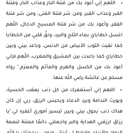
اللّهم إنّي أعوذ بك من فتنة النار وعذاب النّار، وفتنة
القبر وعذاب القبر، ومن شر فتنة الغنى، ومن شر فتنة
الفقر، وأعوذ بك من شر فتنة المسيح الدجال، اللّهم
اغسل خطاياي بماء الثلج والبرد، ونقِّ قلبي من الخطايا
كما نقيت الثوب الأبيض من الدنس، وباعد بيني وبين
خطاياي كما باعدت بين المشرق والمغرب، اللّهم فإني
أعوذ بك من الكسل والهرم والمأثم والمعزم." رواه
مسلم عن عائشة رضي الله عنها.
اللهم إني أستغفرك من كل ذنب يعقب الحسرة،
ويورث الندامة ويرد الدعاء ويحبس الرزق، ربي إن كان
هناك ذنب يحول بيني وبين تيسير أموري أغفره لي."يا
رزاق ارزقني الهداية والبر واجعلني دائمًا ممتنة لنعمة