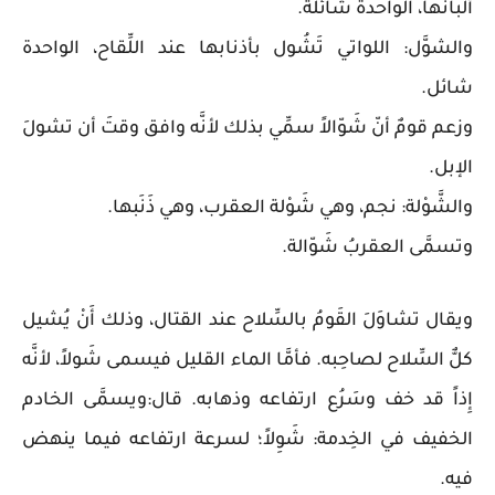
ألبانُها، الواحدة شائلة.
والشوَّل: اللواتي تَشُول بأذنابها عند اللِّقاح، الواحدة
شائل.
وزعم قومٌ أنّ شَوّالاً سمِّي بذلك لأنَّه وافق وقتَ أن تشولَ
الإبل.
والشَّوْلة: نجم، وهي شَوْلة العقرب، وهي ذَنَبها.
وتسمَّى العقربُ شَوّالة.
ويقال تشاوَلَ القَومُ بالسِّلاح عند القتال، وذلك أَنْ يُشيل
كلٌّ السِّلاح لصاحِبه. فأمَّا الماء القليل فيسمى شَولاً، لأنَّه
إِذاً قد خف وسَرُع ارتفاعه وذهابه. قال:ويسمَّى الخادم
الخفيف في الخِدمة: شَوِلاً؛ لسرعة ارتفاعه فيما ينهض
فيه.