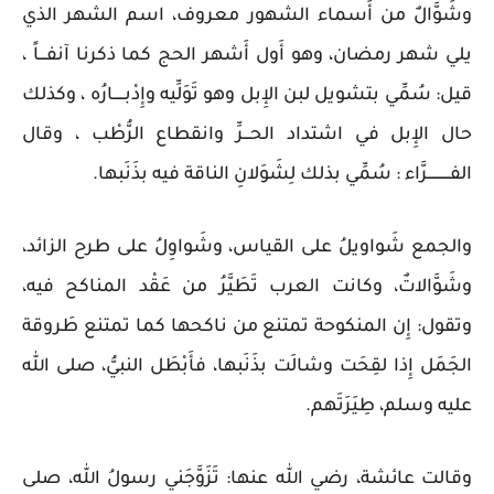
وشَوَّالٌ من أَسماء الشهور معروف، اسم الشهر الذي
يلي شهر رمضان، وهو أَول أَشهر الحج كما ذكرنا آنفـــاً ،
قيل: سُمِّي بتشويل لبن الإِبل وهو تَوَلِّيه وإِدْبـــــارُه ، وكذلك
حال الإِبل في اشتداد الحـــرِّ وانقطاع الرُّطْب ، وقال
الفــــــــــرَّاء : سُمِّي بذلك لِشَوَلانِ الناقة فيه بذَنَبها.
والجمع شَواويلُ على القياس، وشَواوِلُ على طرح الزائد،
وشَوَّالاتٌ، وكانت العرب تَطَيَّرُ من عَقْد المناكح فيه،
وتقول: إِن المنكوحة تمتنع من ناكحها كما تمتنع طَروقة
الجَمَل إِذا لقِحَت وشالَت بذَنَبها، فأَبْطَل النبيُّ، صلى الله
عليه وسلم، طِيَرَتَهم.
وقالت عائشة، رضي الله عنها: تَزَوَّجَني رسولُ الله، صلى