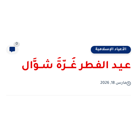
0
الأعياد الإسلامية
عـيـد الفـطر غُـــرّةُ شــوَّال
مارس 18, 2026