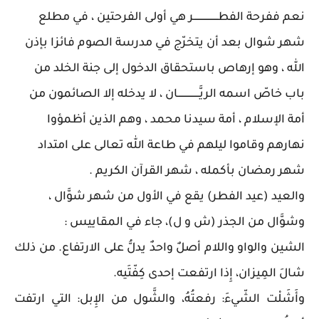
نعم ففرحة الفطـــــــــــــــــر هي أولى الفرحتين ، في مطلع
شهر شوال بعد أن يتخرّج في مدرسة الصوم فائزا بإذن
الله ، وهو إرهاص باستحقاق الدخول إلى جنة الخلد من
باب خاصّ اسمه الريَّـــــــــــــــان ، لا يدخله إلا الصائمون من
أمة الإسلام ، أمة سيدنا محمد ، وهم الذين أظمؤوا
نهارهم وقاموا ليلهم في طاعة الله تعالى على امتداد
شهر رمضان بأكمله ، شهر القرآن الكريم .
والعيد (عيد الفطر) يقع في الأول من شهر شوَّال ،
وشوَّال من الجذر (ش و ل)، جاء في المقاييس :
الشين والواو واللام أصلٌ واحدٌ يدلُّ على الارتفاع. من ذلك
شالَ المِيزان، إِذا ارتفعت إحدى كِفّتَيه.
وأَشَلْت الشّيءَ: رفعتُهُ، والشَّول من الإِبل: التي ارتفت