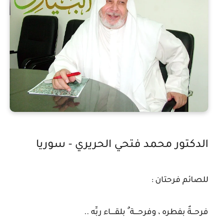
الدكتور محمد فتحي الحريري - سوريا
للصائم فرحتان :
فرحـــةٌ بفطره ، وفرحــــة ٌ بلقــــاء ربِّه ..