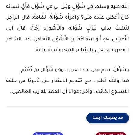
الله عليه وسلم، في شَوَّالٍ وبَنى بي في شَوَّال فأَيُّ نسائه
كان أَحْظى عنده مني؟ وامرأَة شَوَّالةٌ: نَمَّامةٌ؛ قال الراجز:
ليْسَتْ بذاتِ نَيْرَبٍ شَوَّاله والأَشْوَل: رَجُلٌ؛ قال ابن
الأَعرابي: هو أَبو سَماعَة بن الأَشْوَل النَّعاميّ، هذا الشاعر
المعروف، يعني بالشاعر المعروف سَماعة.
وشَوَّالٌ اسم رجل عند العرب ، وهو شَوَّال بن نُعَيْم.
هذا والله أعلم ، مع تقديم الاعتذار عن تأخرنا في حلقة
الأسبوع الفائت ، وآخر دعوانا أن الحمد لله رب العالمين .
قد يعجبك ايضا