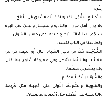
سبعةُ أَشهر فخَفَّ لبنُها ، والجمع شَوْلٌ؛ قال الحرث بن
حِلِّزة:
لا تَكْسَعِ الشَّوْلَ بأَغبارِها،*** إِنَّك لا تَدْري مَنِ النَّاتِجُ
ولا يزال أهل حوران والبادية والحجـــــــاز واليمن حتى اليوم
يسمّون الدابة التي ترضع وليدها وهي حامل بالشولي .
وتطالعنا في الباب نفسه :
الشُّوَيْلاء: نَبْتٌ من نَجِيل السِّباخ؛ قال أَبو حنيفة: هي من
العُشْب ومَنابِتُها السَّهْل وهي معروفة يُتَداوى بها، قال:
ولم يَحْضُرني صفتُها.
والشُّوَيْلاء أَيضاً: موضع.
والشَّوِيلة والشُّوَلاءُ، الأُولى على فَعِيلة مثل كَرِيمة،
والثانيــــــــــة على فُعَلاء مثل رُحَضاء: موضعان.