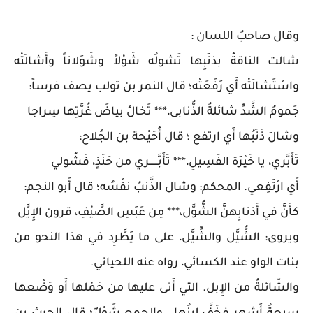
وقال صاحبُ اللسان :
شالت الناقةُ بذنَبِها تَشولُه شَوْلاً وشَوَلاناً وأَشالَتْه
واسْتَشالَتْه أَي رَفَعَتْه؛ قال النمر بن تولب يصف فرساً:
جَمومُ الشَّدِّ شائلةُ الذُّنابى،*** تَخالُ بياضَ غُرَّتِها سِراجا
وشالَ ذَنَبُها أَي ارتفع ؛ قال أُحَيْحة بن الجُلاح:
تَأَبَّري، يا خَيْرَة الفَسِيلِ،*** تَأَبَّــــــري من حَنَذٍ، فَشُولي
أَي ارْتَفِعي. المحكم: وشال الذَّنبُ نفْسُه؛ قال أَبو النجم:
كأَنَّ في أَذنابِهنَّ الشُّوَّل،*** مِن عَبَسِ الصَّيْفِ، قرون الإِيَّل
ويروى: الشُّيَّل والشِّيَّل، على ما يَطَّرِد في هذا النحو من
بنات الواو عند الكسائي، رواه عنه اللحياني.
والشّائلةُ من الإِبل. التي أَتى عليها من حَمْلها أَو وَضْعها