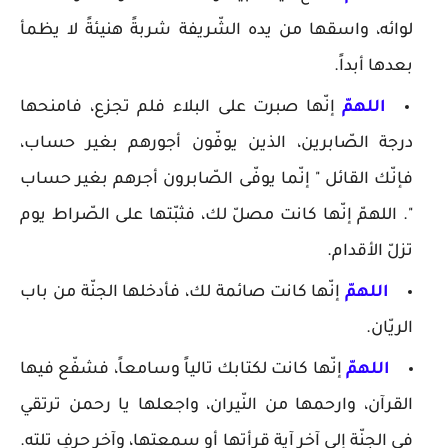
لوائه، واسقها من يده الشّريفة شربةً هنيئةً لا يظمأ
بعدها أبداً.
اللهمّ
إنّها صبرت على البلاء فلم تجزع، فامنحها
درجة الصّابرين، الذين يوفّون أجورهم بغير حساب،
فإنّك القائل " إنّما يوفّى الصّابرون أجرهم بغير حساب
". اللهمّ إنّها كانت مصلّ لك، فثبّتها على الصّراط يوم
تزلّ الأقدام.
اللهمّ
إنّها كانت صائمة لك، فأدخلها الجنّة من باب
الريّان.
اللهمّ
إنّها كانت لكتابك تالياً وسامعاً، فشفّع فيها
القرآن، وارحمها من النّيران، واجعلها يا رحمن ترتقي
في الجنّة إلى آخر آية قرأتها أو سمعتها، وآخر حرفٍ تلته.