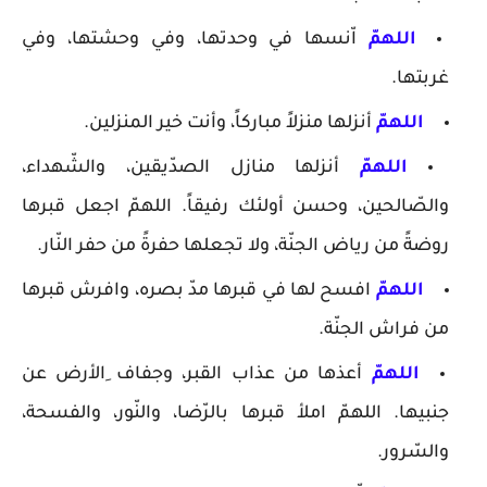
اللهمّ
اّنسها في وحدتها، وفي وحشتها، وفي
غربتها.
اللهمّ
أنزلها منزلاً مباركاً، وأنت خير المنزلين.
اللهمّ
أنزلها منازل الصدّيقين، والشّهداء،
والصّالحين، وحسن أولئك رفيقاً. اللهمّ اجعل قبرها
روضةً من رياض الجنّة، ولا تجعلها حفرةً من حفر النّار.
اللهمّ
افسح لها في قبرها مدّ بصره، وافرش قبرها
من فراش الجنّة.
اللهمّ
أعذها من عذاب القبر، وجفاف ِالأرض عن
جنبيها. اللهمّ املأ قبرها بالرّضا، والنّور، والفسحة،
والسّرور.