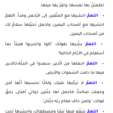
تطمئنّ بها نفسها، وتقرّ بها عينها.
اللهمّ
احشرها مع المتّقين إلى الرّحمن وفداً. اللهمّ
احشرها مع أصحاب اليمين، واجعل تحيّتها سلامٌ لك
من أصحاب اليمين.
اللهمّ
بشّرها بقولك "كلوا واشربوا هنيئاً بما
أسلفتم في الأيّام الخالية".
اللهمّ
اجعلها من الّذين سعدوا في الجنّة،خالدين
فيها ما دامت السّموات والأرض.
اللهمّ
لا نزكّيها عليك، ولكنّا نحسبها أنّها آمن
وعملت صالحاً، فاجعل لها جنّتين ذواتي أفنان، بحقّ
قولك: "ولمن خاف مقام ربّه جنّتان".
اللهمّ
شفّع فيها نبيّنا ومصطفاك، واحشرها تحت