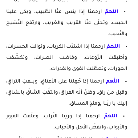
اللهمّ
ارحمنا إذا يئس منّا الطّبيب، وبكى علينا
الحبيب، وتخلّى عنّا القريب والغريب، وارتفع النّشيج
والنّحيب.
اللهمّ
ارحمنا إذا اشتدّت الكربات، وتوالت الحسرات،
وأطبقت الرّوعات، وفاضت العبرات، وتكشّفت
العورات، وتعطّلت القوى والقدرات.
اللّهم
ارحمنا إذا حُمِلنا على الأعناقِ، وبلغتِ التراقِ،
وقيل من راق، وظنّ أنّه الفراق، والتفَّتِ السَّاقُ بالسَّاقِ،
إليك يا ربَّنا يومئذٍ المساق.
اللهمّ
ارحمنا إذا ورينا التّراب، وغلّقت القبور
والأبواب، وانفضّ الأهل والأحباب.