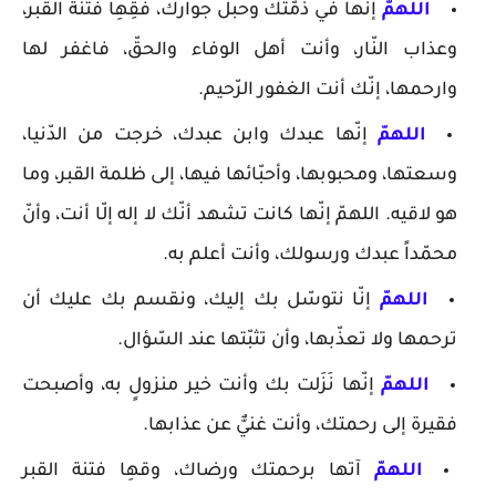
اللهمّ
إنّها في ذمّتك وحبل جوارك، فقِهِا فتنة القبر،
وعذاب النّار، وأنت أهل الوفاء والحقّ، فاغفر لها
وارحمها، إنّك أنت الغفور الرّحيم.
اللهمّ
إنّها عبدك وابن عبدك، خرجت من الدّنيا،
وسعتها، ومحبوبها، وأحبّائها فيها، إلى ظلمة القبر، وما
هو لاقيه. اللهمّ إنّها كانت تشهد أنّك لا إله إلّا أنت، وأنّ
محمّداً عبدك ورسولك، وأنت أعلم به.
اللهمّ
إنّا نتوسّل بك إليك، ونقسم بك عليك أن
ترحمها ولا تعذّبها، وأن تثبّتها عند السّؤال.
اللهمّ
إنّها نَزَلت بك وأنت خير منزولٍ به، وأصبحت
فقيرة إلى رحمتك، وأنت غنيٌّ عن عذابها.
اللهمّ
آتها برحمتك ورضاك، وقهِا فتنة القبر