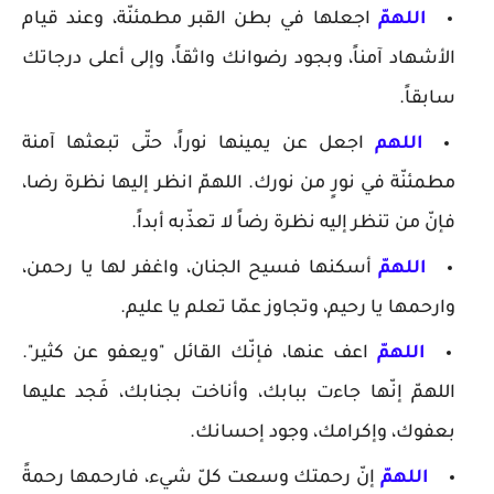
اللهمّ
اجعلها في بطن القبر مطمئنّة، وعند قيام
الأشهاد آمناً، وبجود رضوانك واثقاً، وإلى أعلى درجاتك
سابقاً.
اللهم
اجعل عن يمينها نوراً، حتّى تبعثها آمنة
مطمئنّة في نورٍ من نورك. اللهمّ انظر إليها نظرة رضا،
فإنّ من تنظر إليه نظرة رضاً لا تعذّبه أبداً.
اللهمّ
أسكنها فسيح الجنان، واغفر لها يا رحمن،
وارحمها يا رحيم، وتجاوز عمّا تعلم يا عليم.
اللهمّ
اعف عنها، فإنّك القائل "ويعفو عن كثير".
اللهمّ إنّها جاءت ببابك، وأناخت بجنابك، فَجد عليها
بعفوك، وإكرامك، وجود إحسانك.
اللهمّ
إنّ رحمتك وسعت كلّ شيء، فارحمها رحمةً