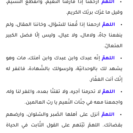
اللهمّ
ارحمنا إذا فارقنا النّعيم، وانقطع النّسيم،
وقيل ما غرّك بربّك الكريم.
اللهمّ
ارحمنا إذا قُمنا للسّؤال، وخاننا المقال، ولم
ينفعنا جاهٌ، ولامال، ولا عيال، وليس إلّا فضل الكبير
المتعالّ.
اللهمّ
إنّه عبدك وابن عبدك وابن أمتك، مات وهو
يشهد لك بالوحدانيّة، ولرسولك بالشّهادة، فاغفر له
إنّك أنت الغفّار.
اللهمّ
لا تحرمنا أجره، ولا تفتنّا بعده، واغفر لنا وله،
واجمعنا معه في جنّات النّعيم يا ربّ العالمين.
اللهمّ
أنزل على أهلها الصّبر والسّلوان، وارضهم
بقضائك. اللهمّ ثبّتهم على القول الثّابت في الحياة