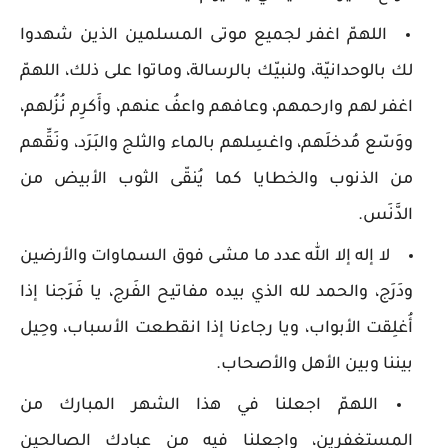
اللهمّ اغفر لجميع موتى المسلمين الذين شهدوا
لك بالوحدانيّة، ولنبيّك بالرسالة، وماتوا على ذلك، اللهمّ
اغفر لهم وارحمهم، وعافهم واعفُ عنهم، وأَكرِم نُزُلهم،
ووَسّع مُدخلَهم، واغسِلهم بالماء والثلج والبَرَد، ونَقِّهم
من الذنوب والخطايا كما يُنقّى الثوب الأبيض من
الدَّنَس.
لا إله إلا الله عدد ما مشى فوق السماوات والأرضين
ودَرَج، والحمد لله الذي بيده مفاتيح الفَرج، يا فَرَجنا إذا
أُغلِقت الأبواب، ويا رجاءنا إذا انقطعت الأسباب، وحِيل
بيننا وبين الأهل والأصحاب.
اللهمّ اجعلنا في هذا الشهر المبارك من
المستغفرين، واجعلنا فيه من عبادك الصالحين