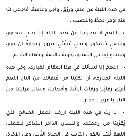
في هذه الليلة من علم، ورزق، وأجر، وعافية، فاجعل لنا
منه أوفر الحظّ والنصيب..
اللهمّ لا تصرفنا من هذه الليلة إلّا بذنبٍ مغفور،
وسَعيٍ مَشكور، وعملٍ مُتقَبّلٍ مبرور، وتجارةً لن تبور،
وشفاءٍ لِما في الصدور، وتوبة خالصة لوجهك الكريم.
اللهمّ إنّا نسألك في هذا المَقام المُبارك، وفي هذه
الليلة المباركة، أن تكتبنا من عُتقائك من النار، اللهمّ
أَعتِق رقابَنا ورقابَ آبائنا، وأمّهاتنا، وسائر قرابتنا من
النار، يا عزيز يا غفّار.
يا ربِّ في هذه الليلة ارزقنا العمل الصالح الذي
يُقرِّبنا من رحمتك، واللسان الذاكر الشاكر لنِعَمك،
اللهمّ ثَبِّتنا بالقول الثابت في الحياة الدُّنيا، وفي الآخرة،