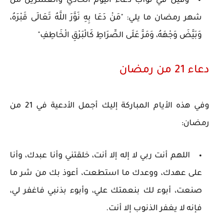
وقيل في ثواب دعاء اليوم الحادي والعشرين من
شهر رمضان ما يلي: "مَنْ دَعَا بِهِ نَوَّرَ اللَّهُ تَعَالَى قَبْرَهُ،
وَبَيَّضَ وَجْهَهُ، وَمَرَّ عَلَى الصِّرَاطِ كَالْبَرْقِ الْخَاطِفِ"
دعاء 21 من رمضان
وفي هذه الأيام المباركة إليك أجمل الأدعية في 21 من
رمضان:
اللهم أنت ربي لا إله إلا أنت، خلقتني وأنا عبدك، وأنا
على عهدك، ووعدك ما استطعت، أعوذ بك من شر ما
صنعت، أبوء لك بنعمتك علي، وأبوء بذنبي فاغفر لي،
فإنه لا يغفر الذنوب إلا أنت.