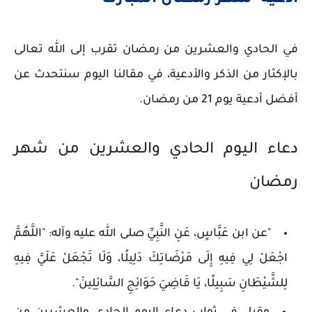
أدعية
شهر رمضان المبارك
في الحادي والعشرين من رمضان تقرب إلى الله تعالى
بالإكثار من الذكر والأدعية، في مقالنا اليوم سنتحدث عن
أفضل أدعية يوم 21 من رمضان.
دعاء اليوم الحادي والعشرين من شهر
رمضان
"عن ابن عَبَّاسٍ، عَنِ النَّبِيِّ صلى الله عليه وآله: "اللَّهُمَّ
اجْعَلْ لِي فِيهِ إِلَى مَرْضَاتِكَ دَلِيلًا، وَلَا تَجْعَلْ عَلَيَّ فِيهِ
لِلشَّيْطَانِ سَبِيلًا، يَا قَاضِيَ حَوَائِجِ السَّائِلِينَ".