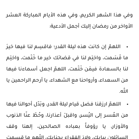
وفي هذا الشهر الكريم، وفي هذه الأيام المباركة العشر
الأواخر من رمضان إليك أجمل الأدعية:
اللهمّ إن كانت هذه ليلة القدر؛ فاقسِم لنا فيها خيرَ
ما قَسَمت، واختِم لنا في قضائك خير ما خَتَمت، واختِم
لنا بالسعادة فيمَن خَتَمت، اللهمّ اجعل أسماءنا فيها
من السعداء، وأرواحنا مع الشهداء، يا أرحم الراحمين يا
الله.
اللهمّ ارزقنا فضل قيام ليلة القدر، وبَدّل أحوالنا فيها
من العُسر إلى اليُسر، واقبلْ أعذارنا، وحُطّ عنّا الذنوب
والأوزار، يا رؤوفاً بعباده الصالحين، إلهنا وقف
السائلون ببابك، ولاذ الفقراء بجنابك، اللّهم ما قسمت