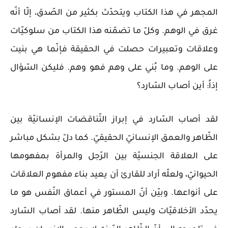
المجهر في هذا الكتاب ويتحدّث بكثير من الصّدق، إلّا أنّه
غرق في الوهم. وكلّ ما تضمّنه هذا الكتاب من سلوكيّات
وعلاقات وتعبيرات حصلت في الحقيقة فإنّما هي بنيت
على الوهم. وما بُني على وهم فهو وهم. فليكن السّؤال
إذاً: أين أصاب السّارد؟
لقد أصاب السّارد في إبراز التّناقضات الإنسانيّة بين
الظّاهر والعمق الإنسانيّ الحقيقيّ. كما دلّ بشكل مباشر
على العلاقة الجنسيّة بين الرّجل والمرأة بمفهومها
الحيوانيّ، ولعلّه أراد للقارئ أن يعيد بناء مفهوم العلاقات
على أنواعها. وبيّن أنّ المستور في أعماق النّفس هو ما
يحدّد الأخلاقيّات وليس الظّاهر منها. لقد أصاب السّارد