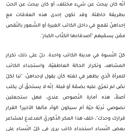
أنّه كان يبحث عن شيء مختلف، أو كان يبحث عن الحبّ
بطريقة خاطئة. وقد تكون إحدى هذه العلاقات مع
إحداهنّ تقمع في داخل الكاتب الغيرة أو الشّعور بالنّقص
ممّن يسمّيهم "أصدقاءها الكتّاب الكبار".
كلّ النّسوة في مدينة الكاتب واحدة. دلّ على ذلك تكرار
المشاهد، وتكرار الحالة العاطفيّة، واستجداء الكاتب
للمرأة الّذي يظهر في لغته كأن يقول لإحداهنّ: "تبا لكلّ
نصّ لم تمرّي عليه بضمّة أو قبلة. إنّه لا يستحقّ أن يكتب
أصلاً، هذه أمارة النّصوص عندي، فهل ستجعلين
نصوصي نَدِيّة حيّة أم سيكون الوأد مآلها الأخير؟ القرار
قرارك وحدك"، خلف هذا المكر الذّكوريّ المدغدغ لمشاعر
بعض النّساء استجداء كاتب يرى في كلّ النّساء على