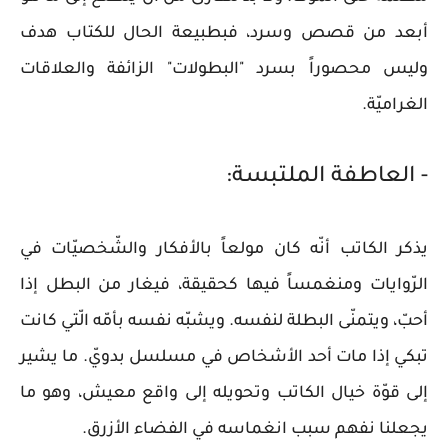
أبعد من قصص وسرد، فبطبيعة الحال للكتاب هدف
وليس محصوراً بسرد "البطولات" الزائفة والعلاقات
الغراميّة.
- العاطفة الملتبسة:
يذكر الكاتب أنّه كان مولعاً بالأفكار والشّخصيّات في
الرّوايات ومنغمساً فيها كحقيقة، فيغار من البطل إذا
أحبّ، ويتمنّى البطلة لنفسه. ويشبّه نفسه بأمّه الّتي كانت
تبكي إذا مات أحد الأشخاص في مسلسل بدويّ. ما يشير
إلى قوّة خيال الكاتب وتحويله إلى واقع معيش، وهو ما
يجعلنا نفهم سبب انغماسه في الفضاء الأزرق.