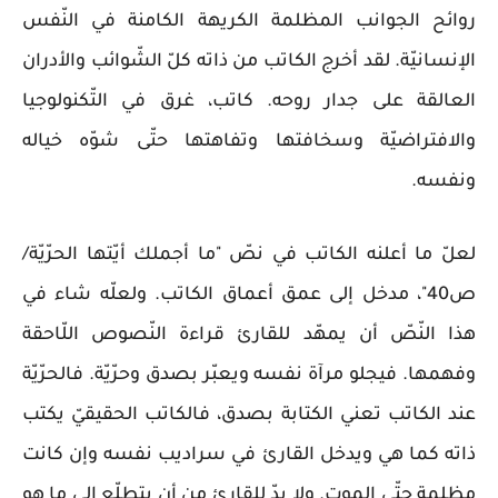
روائح الجوانب المظلمة الكريهة الكامنة في النّفس
الإنسانيّة. لقد أخرج الكاتب من ذاته كلّ الشّوائب والأدران
العالقة على جدار روحه. كاتب، غرق في التّكنولوجيا
والافتراضيّة وسخافتها وتفاهتها حتّى شوّه خياله
ونفسه.
لعلّ ما أعلنه الكاتب في نصّ "ما أجملك أيّتها الحرّيّة/
ص40"، مدخل إلى عمق أعماق الكاتب. ولعلّه شاء في
هذا النّصّ أن يمهّد للقارئ قراءة النّصوص اللّاحقة
وفهمها. فيجلو مرآة نفسه ويعبّر بصدق وحرّيّة. فالحرّيّة
عند الكاتب تعني الكتابة بصدق، فالكاتب الحقيقيّ يكتب
ذاته كما هي ويدخل القارئ في سراديب نفسه وإن كانت
مظلمة حتّى الموت. ولا بدّ للقارئ من أن يتطلّع إلى ما هو