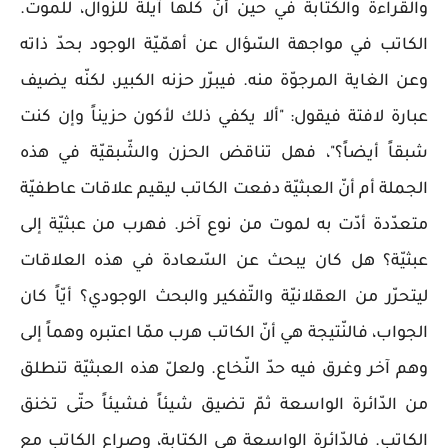
والقراءة والكتابة في حين أنّ كلّها آيلة للزّوال، للموت.
الكاتب في مواجهة السّؤال عن أهمّيّة الوجود بحدّ ذاته
وعن الغاية المرجوّة منه. فيبرّر حزنه الكبير، لكنّه يضيف
عبارة لافتة فيقول: "ألا يكفي ذلك لأكون حزيناً وإن كنت
شبقاً أيضاً؟"، فهل تناقض الحزن والشّبقيّة في هذه
الجملة أم أنّ العبثيّة دفعت الكاتب ليقيم علاقات عاطفيّة
متعدّدة أدّت به لموت من نوع آخر. فهرب من عبثيّة إلى
عبثيّة؟ هل كان يبحث عن السّعادة في هذه العلاقات
ليتحرّر من العقلانيّة والتّفكير والبحث الوجودي؟ أيّاً كان
الجواب، فالنّتيجة هي أنّ الكاتب هرب ممّا اعتبره وهماً إلى
وهم آخر وغرق فيه حدّ النّخاع. ولعلّ هذه العبثيّة تنطلق
من الدّائرة الواسعة ثمّ تضيق شيئاً فشيئاً حتّى تخنق
الكاتب. فالدّائرة الواسعة هي الكتابة، وصراع الكاتب مع