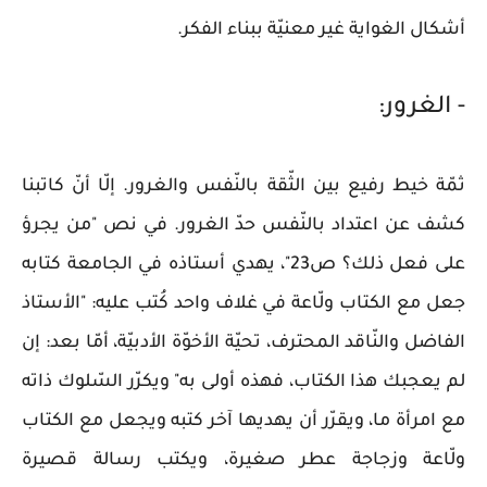
أشكال الغواية غير معنيّة ببناء الفكر.
- الغرور:
ثمّة خيط رفيع بين الثّقة بالنّفس والغرور. إلّا أنّ كاتبنا
كشف عن اعتداد بالنّفس حدّ الغرور. في نص "من يجرؤ
على فعل ذلك؟ ص23"، يهدي أستاذه في الجامعة كتابه
جعل مع الكتاب ولّاعة في غلاف واحد كُتب عليه: "الأستاذ
الفاضل والنّاقد المحترف، تحيّة الأخوّة الأدبيّة، أمّا بعد: إن
لم يعجبك هذا الكتاب، فهذه أولى به" ويكرّر السّلوك ذاته
مع امرأة ما، ويقرّر أن يهديها آخر كتبه ويجعل مع الكتاب
ولّاعة وزجاجة عطر صغيرة، ويكتب رسالة قصيرة