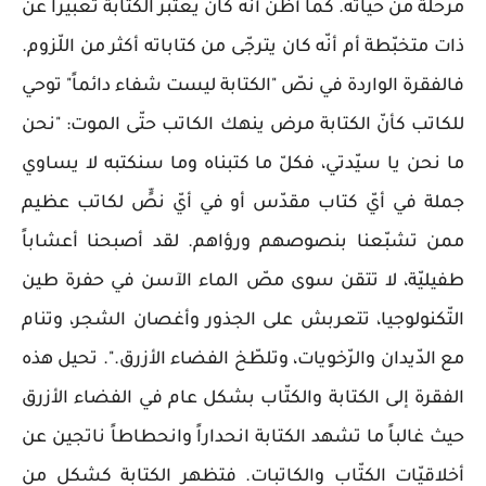
مرحلة من حياته. كما أظنّ أنّه كان يعتبر الكتابة تعبيراً عن
ذات متخبّطة أم أنّه كان يترجّى من كتاباته أكثر من اللّزوم.
فالفقرة الواردة في نصّ "الكتابة ليست شفاء دائماً" توحي
للكاتب كأنّ الكتابة مرض ينهك الكاتب حتّى الموت: "نحن
ما نحن يا سيّدتي، فكلّ ما كتبناه وما سنكتبه لا يساوي
جملة في أيّ كتاب مقدّس أو في أيّ نصٍّ لكاتب عظيم
ممن تشبّعنا بنصوصهم ورؤاهم. لقد أصبحنا أعشاباً
طفيليّة، لا تتقن سوى مصّ الماء الآسن في حفرة طين
التّكنولوجيا، تتعربش على الجذور وأغصان الشجر، وتنام
مع الدّيدان والرّخويات، وتلطّخ الفضاء الأزرق.". تحيل هذه
الفقرة إلى الكتابة والكتّاب بشكل عام في الفضاء الأزرق
حيث غالباً ما تشهد الكتابة انحداراً وانحطاطاً ناتجين عن
أخلاقيّات الكتّاب والكاتبات. فتظهر الكتابة كشكل من