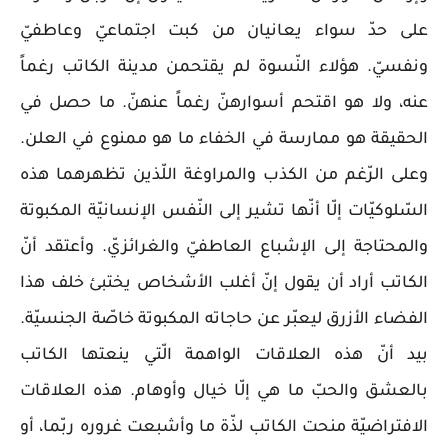
على حدّ سواء يعانيان من كبت اجتماعيّ وعاطفيّ
ونفسيّ. هؤلاء النّسوة لم يقتحمن مدينة الكاتب رغماً
عنه، ولا هو اقتحم أسوارهنّ رغماً عنهنّ. ما حصل في
الحقيقة هو ممارسة في الخفاء ما هو ممنوع في العلن.
وعلى الرّغم من الكذب والمراوغة اللّذين تظهرهما هذه
السّلوكيّات إلّا أنّها تشير إلى النّفس الإنسانيّة المكبوتة
والمحتاجة إلى الإشباع العاطفيّ والغرائزيّ. وأعتقد أنّ
الكاتب أراد أن يقول إنّ أغلب الأشخاص يختبئ خلف هذا
الفضاء الأزرق ليعبّر عن حاجاته المكبوتة خاصّة الجنسيّة.
بيد أنّ هذه العلاقات الواهمة الّتي ينعتها الكاتب
بالعشق والحبّ ما هي إلّا خيال وأوهام. هذه العلاقات
الافتراضيّة منحت الكاتب لذّة ما وأشبعت غروره ربّما، أو