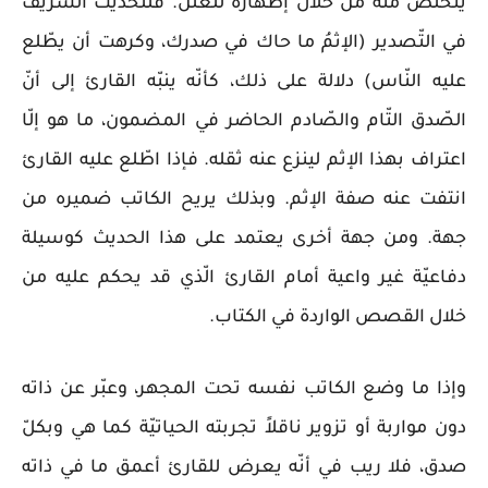
يتخلّص منه من خلال إظهاره للعلن. فللحديث الشّريف
في التّصدير (الإثمُ ما حاك في صدرك، وكرهت أن يطّلع
عليه النّاس) دلالة على ذلك، كأنّه ينبّه القارئ إلى أنّ
الصّدق التّام والصّادم الحاضر في المضمون، ما هو إلّا
اعتراف بهذا الإثم لينزع عنه ثقله. فإذا اطّلع عليه القارئ
انتفت عنه صفة الإثم. وبذلك يريح الكاتب ضميره من
جهة. ومن جهة أخرى يعتمد على هذا الحديث كوسيلة
دفاعيّة غير واعية أمام القارئ الّذي قد يحكم عليه من
خلال القصص الواردة في الكتاب.
وإذا ما وضع الكاتب نفسه تحت المجهر، وعبّر عن ذاته
دون مواربة أو تزوير ناقلاً تجربته الحياتيّة كما هي وبكلّ
صدق، فلا ريب في أنّه يعرض للقارئ أعمق ما في ذاته