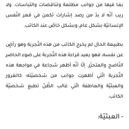
بما فيها من جوانب مظلمة وتناقضات والتباسات. ولا
ريب أنّه لا بدّ من رصد إشارات تكمن في قعر النّفس
الإنسانيّة بشكل عام، وبشكل خاصّ عند الكاتب.
بطبيعة الحال لم يخرج الكاتب من هذه التّجربة وهو راَضٍ
عن نفسه، فهو يعيد قراءة هذه التّجربة على ضوء الحاضر
النّاضج والمتحرّر. إلّا أنّه أظهر شجاعة في مواجهة هذه
التّجربة الّتي أظهرت جوانب من شخصيّته: كالغرور
والعبثيّة والعاطفة الّتي غالب الظّنّ تطبع شخصيّة
الكاتب.
- العبثيّة: