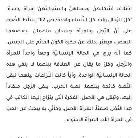
اختلاف أشكالهنّ وجمالهنّ واستجابتهنّ امرأة واحدة.
"كلّ الرّجال واحد كلّ النّساء واحدة/ ص 62" يسلّط الضّوء
على أنّ الرّجل والمرأة جسدان ملهمان لبعضهما
البعض، فيعبّر بذلك عن فكرة الكون القائم على الجنس.
كما أنّه يرى في الحالة الإنسانيّة وجهاً واحداً للمرأة
والرّجل، وكلّ ما يقال عن العلاقة بينهما لا ينفي هذه
الحالة الإنسانيّة الواحدة. وأيّاً كانت النّزاعات بينهما تبقى
اللّعبة قائمة بينهما، لعبة الحرب. يبقى الرّجل منقاداً
إليها، وتبقى هي الأصل. الفكرة الّتي ينزاح إليها الكاتب في
هذا النّصّ ضمناً، المرأة الأصل، وكأنّي به يبحث عن الحبّ
في المرأة الأم، المرأة الاحتواء.