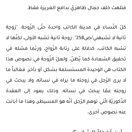
فتلهث خلف جمال ظاهريّ بدافع الغريزة فقط.
كلّ النّساء في مدينة الكاتب واحدة حتّى الزّوجة. "زوجة
ثانية لا تشبهني/ص258". زوجة ثانية تشبه الأولى، لكنّها لا
تشبه الكاتب، كدلالة على رتابة الزّواج، وربّما فشله في
تحقيق السّعادة كما يُظنّ. ولعلّ الزّوجة في نصوص هذا
الكتاب هي الوحيدة المستسلمة بشكل أو بآخر. فغالباً ما
لا يرى الرّجل في زوجته ما يراه في نسائه، ولا يبحث في
زوجته عمّا يبحث في نسائه. وذلك يعود إلى العقدة
الذّكوريّة الّتي توهم الرّجل أنّه هو المسيطر، وهذا ما أبانت
عنه نصوص أخرى.