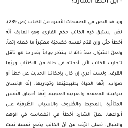
- أين أخطأ السّارد؟
ورد هذ النص في الصفحات الأخيرة من الكتاب (ص 289)،
نصّ يستبق فيه الكاتب حكم القارئ، وهو العارف أنّه
أخطأ حتّى وإن قدّم نفسه كضحيّة معتبراً ما فعله إثماً.
ولعلّ السّؤال بحدّ ذاته لا ينتظر جواباً بقدر ما هو تأمّل
لتجارب الكاتب الّتي أدخلته في حالة من الاكتئاب وربّما
القرف. ولست أدري إن كان بإمكاننا الحديث عن خطأ أو
صواب. إنّها الحياة بطبيعيّتها وتجاربها. إنّه الإنسان
بتركيبته المعقدة والغريبة العجيبة. إنّها أعماق النّفس
المتأثّرة بالمحيط والظّروف والأسباب الظّرفيّة على
أنواعها. لعلّ السّارد أخطأ في انغماسه في الوهم
والخيال. فعلى الرّغم من أنّ الكاتب يضع نفسه تحت