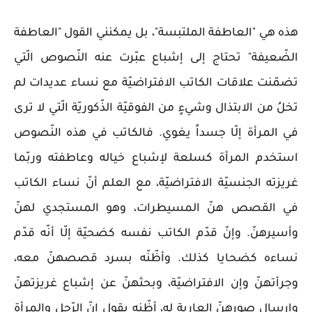
هذه هي "العاطفة الملتبسة"، بل يمكنني القول "العاطفة
الضّعيفة" تحتاج إلى إشباع عبّرت عنه النّصوص الّتي
تضمّنت علاقات الكاتب الافتراضيّة مع نساء عديدات لم
تخلُ من الابتذال وشيءٍ من الفوقيّة الذّكوريّة الّتي لا ترى
في المرأة إلّا جسداً يغوي. فالكاتب في هذه النّصوص
استخدم المرأة كسلعة لإشباع خياله وعاطفته وربّما
غريزته الجنسيّة الافتراضيّة، مع العلم أنّ نساء الكاتب
في القصص هنّ المسيطرات، وهو المستجدي لهنّ
وأسيرهنّ. وإنّ قدّم الكاتب نفسه كضحيّة إلّا أنّه قدّم
نساءه كضحايا كذلك. وأظّنّه بسرد قصصهنّ معه،
وجرأتهنّ وإن الافتراضيّة، وبحثهنّ عن إشباع غريزتهنّ
وإرسال صورهنّ العارية له، أظّنه يقول إنّ الرّجل والمرأة