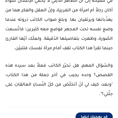
في تلميحه إلى أنّ الظّاهر الدّينيّ لا يحمي الإنسان سواء
أكان رجلاً أم امرأة من الغريزة، وإنّ العقل والفكر هما من
يهذّبانها ويرتقيان بها. وبلغ صواب الكاتب ذروته عندما
وضع نفسه تحت المجهر فوضع معه كثيرين؛ فاتّسعت
الصّورة، وظهرت بتفاصيلها الدّقيقة. ولعلّك أيّها القارئ
حينما تقرأ هذا الكتاب تقف أمام مرآة نفسك فتتبيّن.
والسّؤال المهم، هل تحرّر الكاتب فعلاً بعد سرده هذه
القصص؟ وحده يجيب في آخر جملة من هذا الكتاب:
"وبعد: كيف لي أنْ أتخلّصَ من كلّ النّساءِ العالقاتِ على
جثّتي؟".
قد يعجبك ايضا