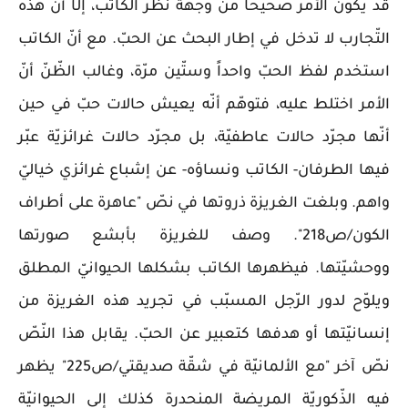
قد يكون الأمر صحيحاً من وجهة نظر الكاتب، إلّا أنّ هذه
التّجارب لا تدخل في إطار البحث عن الحبّ. مع أنّ الكاتب
استخدم لفظ الحبّ واحداً وستّين مرّة، وغالب الظّنّ أنّ
الأمر اختلط عليه، فتوهّم أنّه يعيش حالات حبّ في حين
أنّها مجرّد حالات عاطفيّة، بل مجرّد حالات غرائزيّة عبّر
فيها الطرفان- الكاتب ونساؤه- عن إشباع غرائزي خياليّ
واهم. وبلغت الغريزة ذروتها في نصّ "عاهرة على أطراف
الكون/ص218". وصف للغريزة بأبشع صورتها
ووحشيّتها. فيظهرها الكاتب بشكلها الحيوانيّ المطلق
ويلوّح لدور الرّجل المسبّب في تجريد هذه الغريزة من
إنسانيّتها أو هدفها كتعبير عن الحبّ. يقابل هذا النّصّ
نصّ آخر "مع الألمانيّة في شقّة صديقتي/ص225" يظهر
فيه الذّكوريّة المريضة المنحدرة كذلك إلى الحيوانيّة