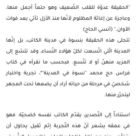
"الحقيقة عدوّة للقلب الضّعيف وهو حتماً أجمل منها،
وعاجزة عن إغاثة المظلوم لأنّها منذ الأزل تأتي بعد فوات
الأوان." (أنسي الحاج)
تتجلى هذه الحقيقة بنسوة في مدينة الكاتب، بل إنّها
المدينة الّتي اتّسعت لكلّ هؤلاء النّساء، وقد تتسّع إلى
المزيد منهنّ أو لا تتّسع. فبحسب ما نقرأه في كتاب
فراس حج محمد "نسوة في المدينة"*، تجربة واختبار
شخصيّ في مرحلة من حياته أراد أن يضعها تحت المجهر
ليتحرّر منها.
استناداً إلى التّصدير، يقدّم الكاتب نفسه كضحيّة. فهو
في عمقه يشعر أنّ هذه التّجربة إثم ثقيل يحاول أن