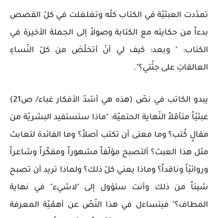
تمدّدت العبثيّة في الكتاب كلّه وتغلغلت في كلّ القصص
بدءاً من حكايته مع الكتابة وصولاً إلى الجملة الأخيرة في
الكتاب: " وبعد: كيف لي أنْ أتخلّصَ من كلّ النّساءِ
العالقاتِ على جثّتي؟".
يبدو الكاتب في نصّ (هذه هي أشدّ الأفكار غباء/ ص21)
عبثيّاً متأمّلاً النّهاية الحتميّة: "ماذا ستستفيد البشريّة من
مقالٍ كُتب؟ وما معنى أن تكتب أصلاً؟ وما الفائدة لتعابث
مثل هذا العبث؟ ألتصبح مؤلّفاً مشهوراً ومفكّراً وشاعراً
وروائيّاً وناقداً؟ وماذا يعني كلّ ذلك؟ ولماذا تريد أن تصبح
شيئاً من ذلك وأنت ستؤول إلى "لاشيء" في نهاية
المطاف؟" فيتساءل في هذا النّصّ عن أهمّيّة المعرفة