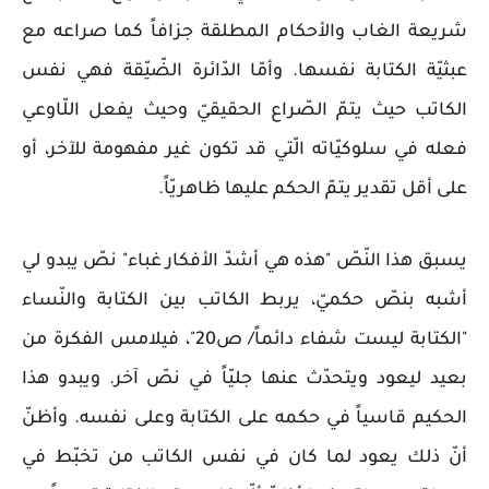
شريعة الغاب والأحكام المطلقة جزافاً كما صراعه مع
عبثيّة الكتابة نفسها. وأمّا الدّائرة الضّيّقة فهي نفس
الكاتب حيث يتمّ الصّراع الحقيقيّ وحيث يفعل اللّاوعي
فعله في سلوكيّاته الّتي قد تكون غير مفهومة للآخر، أو
على أقل تقدير يتمّ الحكم عليها ظاهريّاً.
يسبق هذا النّصّ "هذه هي أشدّ الأفكار غباء" نصّ يبدو لي
أشبه بنصّ حكميّ، يربط الكاتب بين الكتابة والنّساء
"الكتابة ليست شفاء دائماً/ ص20"، فيلامس الفكرة من
بعيد ليعود ويتحدّث عنها جليّاً في نصّ آخر. ويبدو هذا
الحكيم قاسياً في حكمه على الكتابة وعلى نفسه. وأظنّ
أنّ ذلك يعود لما كان في نفس الكاتب من تخبّط في