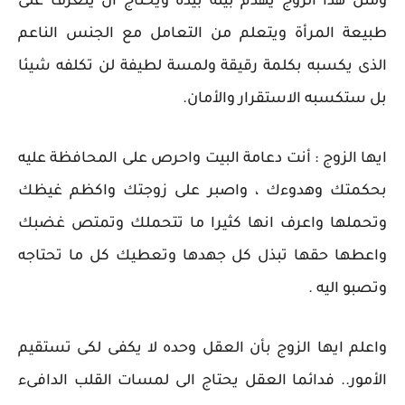
ومثل هذا الزوج يهدم بيته بيده ويحتاج أن يتعرف على
طبيعة المرأة ويتعلم من التعامل مع الجنس الناعم
الذى يكسبه بكلمة رقيقة ولمسة لطيفة لن تكلفه شيئا
بل ستكسبه الاستقرار والأمان.
ايها الزوج : أنت دعامة البيت واحرص على المحافظة عليه
بحكمتك وهدوءك ، واصبر على زوجتك واكظم غيظك
وتحملها واعرف انها كثيرا ما تتحملك وتمتص غضبك
واعطها حقها تبذل كل جهدها وتعطيك كل ما تحتاجه
وتصبو اليه .
واعلم ايها الزوج بأن العقل وحده لا يكفى لكى تستقيم
الأمور.. فدائما العقل يحتاج الى لمسات القلب الدافىء