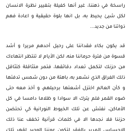
راسخة في ذهننا، غير أنها كفيلة بتغيير نظرة الانسان
لكل شيئ يحيط به، بل انها بلوة حقيقية و اعادة فهم
ذواتنا من جديد...
قد يكون بكاء فقداننا على رحيل أحدهم مريرا و أشد
قسوة من فترة حرماننا منه، لكن الأيام لا تنتظر انتهاءك
من حزنك لتكمل تعداد دقائقها، فتمر متثاقلة كتثاقل
ذلك الفراق الذي نشعر به، باهتة من دون شمس تدفئها
و كأن العالم اختزل أشعتها برحيلهم، و أخذ معه حتى
ضوء القمر فلم يترك الا سوادا و ظلاما دامسا في كل
الأماكن، نفتش عن تلك الخيوط النورانية كي تحتضن
حزننا فلا نجدها الا في كلمات قرآنية تخفف عنا ذلك
الاحساس المرير بالفقد لتكون عوننا الوحيد لقهر تلك