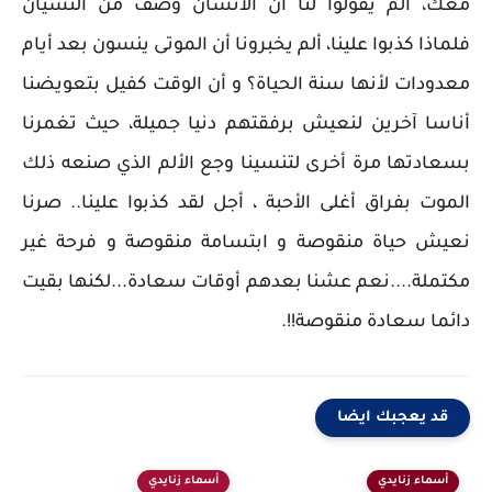
معك، ألم يقولوا لنا أن الانسان وصف من النسيان
فلماذا كذبوا علينا، ألم يخبرونا أن الموتى ينسون بعد أيام
معدودات لأنها سنة الحياة؟ و أن الوقت كفيل بتعويضنا
أناسا آخرين لنعيش برفقتهم دنيا جميلة، حيث تغمرنا
بسعادتها مرة أخرى لتنسينا وجع الألم الذي صنعه ذلك
الموت بفراق أغلى الأحبة ، أجل لقد كذبوا علينا.. صرنا
نعيش حياة منقوصة و ابتسامة منقوصة و فرحة غير
مكتملة....نعم عشنا بعدهم أوقات سعادة...لكنها بقيت
دائما سعادة منقوصة!!.
قد يعجبك ايضا
أسماء زنايدي
أسماء زنايدي