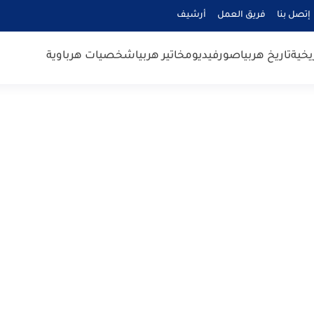
إتصل بنا
فريق العمل
أرشيف
يخية
تاريخ هربيا
صور
فيديو
مخاتير هربيا
شخصيات هرباوية