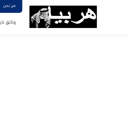
من نحن
وثائق تار