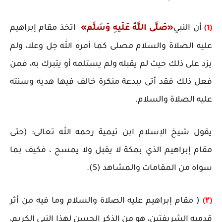
أن النبي
«صَلَّى اللَّهُ عَلَيهِ وَسَلَّم»
اتخذ مقام إبراهيم
(1)
عليه الصلاة والسلام مصلى كما أمره الله جل وعلا، ولم
يزد على ذلك حيث لم يقبله ولم يستلمه أو يتبرك به، فمن
فعل ذلك فقد أتى ببدعة منكرة خالف فيها هديه وسنته
عليه الصلاة والسلام.
يقول شيخ الإسلام ابن تيمية رحمه الله تعالى: (حتى
مقام إبراهيم الذي بمكة لا يقبل ولا يمسح ، فكيف بما
سواه من المقامات والمشاهد (5).
( مقام إبراهيم عليه الصلاة والسلام وما فيه من أثر
(۲)
قدميه الشريفتين، هو من الذكر الحسن لهذا النبي الكريم،