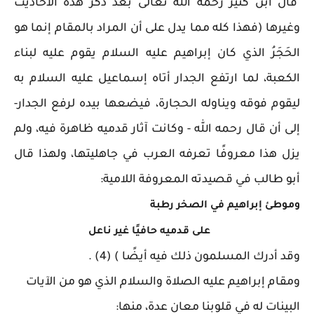
قال ابن كثير رحمه الله تعالى بعد ذكر هذه الأحاديث
وغيرها (فهذا كله مما يدل على أن المراد بالمقام إنما هو
الحَجَرُ الذي كان إبراهيم عليه السلام يقوم عليه لبناء
الكعبة، لما ارتفع الجدار أتاه إسماعيل عليه السلام به
ليقوم فوقه ويناوله الحجارة، فيضعها بيده لرفع الجدار-
إلى أن قال رحمه الله - وكانت آثار قدميه ظاهرة فيه، ولم
يزل هذا معروفًا تعرفه العرب في جاهليتها، ولهذا قال
أبو طالب في قصيدته المعروفة اللامية:
وموطئ إبراهيم في الصخر رطبة
على قدميه حافيًا غير ناعل
وقد أدرك المسلمون ذلك فيه أيضًا ) (4) .
ومقام إبراهيم عليه الصلاة والسلام الذي هو من الآيات
البينات له في قلوبنا معان عدة، منها: