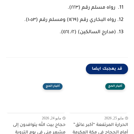
رواه مسلم رقم (٢٢٣).
رواه البخاري رقم (١٤٦٩) ومسلم رقم (١٠٥٣).
(مدارج السالكين) (٢/ ٤٢٤).
قد يعجبك ايضا
أخبار الحج
أخبار الحج
مايو 25, 2026
مايو 24, 2026
الحرارة المرتفعة “أكبر عائق”
حجاج بيت الله يتوافدون إلى
أمام الحجاج في مكة المكرمة
مشعر منى في يوم التروية