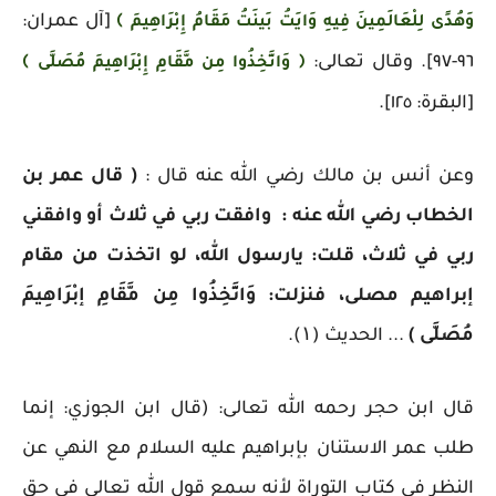
[آل عمران:
وَهُدًى لِلْعَالَمِينَ فِيهِ وَايَتُ بَينَتُ مَقَامُ إِبْرَاهِيمَ ﴾
٩٦-٩٧]. وقال تعالى:
﴿ وَاتَّخِذُوا مِن مَّقَامِ إِبْرَاهِيمَ مُصَلَّى ﴾
[البقرة: ١٢٥].
وعن أنس بن مالك رضي الله عنه قال :
( قال عمر بن
الخطاب
رضي الله عنه
: وافقت ربي في ثلاث أو وافقني
ربي في ثلاث، قلت: يارسول الله، لو اتخذت من مقام
إبراهيم مصلى، فنزلت: وَاتَّخِذُوا مِن مَّقَامِ إبْرَاهِيمَ
مُصَلَّى )
... الحديث (۱).
قال ابن حجر رحمه الله تعالى: (قال ابن الجوزي: إنما
طلب عمر الاستنان بإبراهيم عليه السلام مع النهي عن
النظر في كتاب التوراة لأنه سمع قول الله تعالى في حق