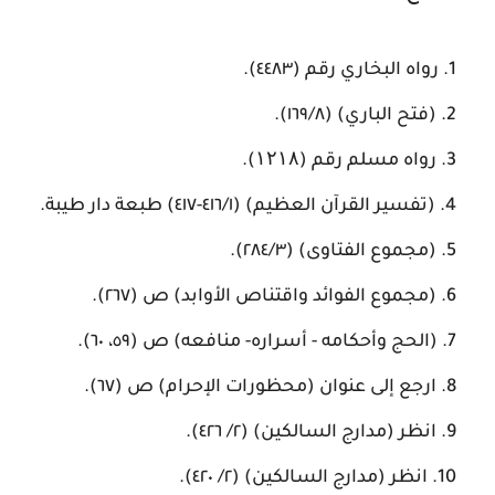
رواه البخاري رقم (٤٤٨٣).
(فتح الباري) (١٦٩/٨).
رواه مسلم رقم (۱۲۱۸).
(تفسير القرآن العظيم) (٤١٦/١-٤١٧) طبعة دار طيبة.
(مجموع الفتاوى) (٢٨٤/٣).
(مجموع الفوائد واقتناص الأوابد) ص (٢٦٧).
(الحج وأحكامه - أسراره- منافعه) ص (٥٩، ٦٠).
ارجع إلى عنوان (محظورات الإحرام) ص (٦٧).
انظر (مدارج السالكين) (٢/ ٤٢٦).
انظر (مدارج السالكين) (٢/ ٤٢٠).