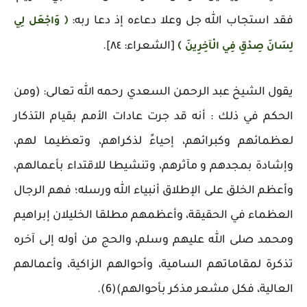
فقد استجاب الله جل وعلا دعاءه إذ دعا ربه:
﴿ وَاجْعَل لِي
[الشعراء: ٨٤].
لِسَانَ صِدْقِ فِي الْآخِرِينَ ﴾
يقول الشيخ عبد الرحمن السعدي رحمه الله تعالى: (ومن
الحكم في ذلك : أنه قد جرت عادات الأمم بقيام التذكار
لعظمائهم وكبرائهم، إحياءً لذكراهم، وتعظيما لهم،
وإشادة بمجدهم و مآثرهم، وتنشيطا للاقتداء بأعمالهم،
وأعظم الخلق على الإطلاق أنبياء الله ورسله؛ فهم الرجال
العظماء في الحقيقة، وأعظمهم مطلقا الخليلان إبراهيم
ومحمد صلى الله عليهم وسلم، والحج من أوله إلى آخره
تذكرة لمقاماتهم السامية، وأحوالهم الزاكية، وأعمالهم
العالية، فكل مشعر مذكر بأحوالهم)(6).