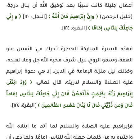
أعمال جليلة كانت سببًا بعد توفيق الله أن ينال درجة:
(خليل الرحمن)
[النحل: ١٢٠]
﴿
﴿ وإِنَّ إِبْرَاهِيمَ كَانَ أُمَّةً ﴾
و إِنِّي
[البقرة: ١٢٤].
جَاعِلُكَ لِلنَّاسِ إمَامًا ﴾
فهذه السيرة المباركة العطرة تحرك في النفس علو
الهمة، وسمو الروح، لنيل شرف محبة الله جل وعلا لعبده،
وكذلك نيل منزلة الإمامة في الدين، إذ هي دعوة إبراهيم
عليه الصلاة والسلام لذريته، قال تعالى:
﴿ وَإِذِ ابْتَلَى
إِبْرَاهِيمَ رَبُّهُ بِكَلِمَتٍ فَأَتَمَهُنَّ قَالَ إِنِّي جَاعِلُكَ لِلنَّاسِ إمَاماً
[البقرة: ١٢٤].
قَالَ وَمِن ذُرِّيَّتِي قَالَ لَا يَنَالُ عَهْدِى الظَّالِمِينَ ﴾
فإبراهيم عليه الصلاة والسلام لما أتم ما ابتلاه الله
واختبره به من كلمات جعله الله للناس إمامًا، ولما دعى أن