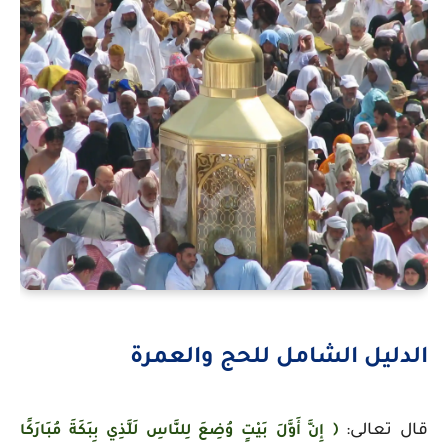
الدليل الشامل للحج والعمرة
قال تعالى:
﴿ إِنَّ أَوَّلَ بَيْتٍ وُضِعَ لِلنَّاسِ لَلَّذِي بِبَكَةَ مُبَارَكًا