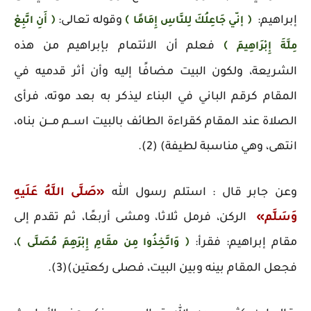
إبراهيم:
وقوله تعالى:
﴿ إنّي جَاعِلُكَ لِلنَّاسِ إِمَامًا ﴾
﴿ أَنِ اتَّبِعْ
فعلم أن الائتمام بإبراهيم من هذه
مِلَّةَ إِبْرَاهِيمَ
﴾
الشريعة، ولكون البيت مضافًا إليه وأن أثر قدميه في
المقام كرقم الباني في البناء ليذكر به بعد موته، فرأى
الصلاة عند المقام كقراءة الطائف بالبيت اســم مـــن بناه،
انتهى، وهي مناسبة لطيفة) (2).
وعن جابر قال : استلم رسول الله
«صَلَّى اللَّهُ عَلَيهِ
وَسَلَّم»
الركن، فرمل ثلاثا، ومشى أربعًا، ثم تقدم إلى
مقام إبراهيم: فقرأ:
،
﴿ وَاتَّخِذُوا مِن مقَامِ إِبْرَهِمَ مُصَلَّى
﴾
فجعل المقام بينه وبين البيت، فصلى ركعتين)(3).