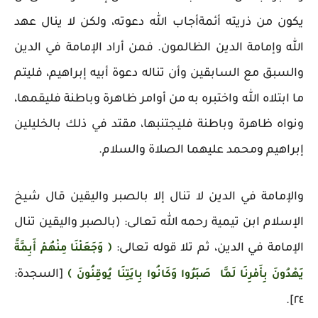
يكون من ذريته أئمةأجاب الله دعوته، ولكن لا ينال عهد
الله وإمامة الدين الظالمون. فمن أراد الإمامة في الدين
والسبق مع السابقين وأن تناله دعوة أبيه إبراهيم، فليتم
ما ابتلاه الله واختبره به من أوامر ظاهرة وباطنة فليقمها،
ونواه ظاهرة وباطنة فليجتنبها، مقتد في ذلك بالخليلين
إبراهيم ومحمد عليهما الصلاة والسلام.
والإمامة في الدين لا تنال إلا بالصبر واليقين قال شيخ
الإسلام ابن تيمية رحمه الله تعالى: (بالصبر واليقين تنال
الإمامة في الدين، ثم تلا قوله تعالى:
﴿ وَجَعَلْنَا مِنْهُمْ أَبِمَّةً
[السجدة:
يَهْدُونَ بِأَمْرِنَا لَمَّا صَبَرُوا وَكَانُوا بِايَتِنَا يُوقِنُونَ ﴾
٢٤].