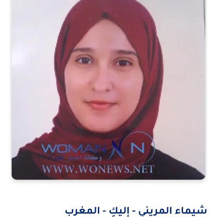
شيماء المريني - إليكِ - المغرب