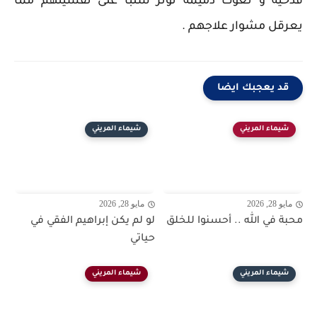
قدحية و نعوت ذميمة تؤثر سلبا على نفسيتهم مما
يعرقل مشوار علاجهم .
قد يعجبك ايضا
شيماء المريني
شيماء المريني
مايو 28, 2026
مايو 28, 2026
محبة في الله .. أحسنوا للخلق
لو لم يكن إبراهيم الفقي في
حياتي
شيماء المريني
شيماء المريني