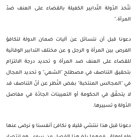
تتّخذ الدّولة التّدابير الكفيلة بالقضاء على العنف ضدّ
المرأة."
دعونا قبل أن نتسائل عن آليات ضمان الدولة لتكافؤ
الفرص بين المرأة و الرجل و عن مختلف التدابير الوقائية
للقضاء على العنف ضد المرأة و تحديد درجة الالتزام
بتحقيق التناصف في مصطلح "السّعي" و تحديد المجال
في "المجالس المنتخبة" بغض النّظر عن أنّ التناصف قد
لا يتحقّق في الحكومة أو التعيينات الجادّة في مفاصل
الدّولة و تسييرها.
دعونا قبل هذا ننتشي قليلا و نكافئ أنفسنا و نرضى عنها
ولو لوهلة ، فمهما بلغ هذا الفصل من سوء ، هو انتصار