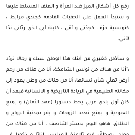
رفع كل أشكال الميز ضد المرأة و العنف المسلط عليها
و سنبدأ العمل على الحقبات القادمة كجندي مرابط ،
كتونسية حرّة ، كجدّتي و أمّي ، كابنة أبي الذي ربّاني ندّا
لأخي.
و سأظل كغيري من أبناء هذا الوطن نساء و رجالا نردّد
:"أنا من هناك من تونس الشامخة، أنا من هناك من رحم
أرض تعلّي شأن نسائها، أنا من هناك من وطن يعود إلى
مكانته الطبيعية في الريادة التاريخية و الانسانية فبعد أن
كان أول بلدي عربي يخط دستورا (عهد الأمان) و يمنع
العبودية و يمنع تعدد الزوجات و يقر بمدنية الزواج و
الطلاق، هاهو اليوم يدستر التناصف ، أنا من هناك من
وطن يصطفّ فيه تلامذة المدارس اناثا و ذكورا في