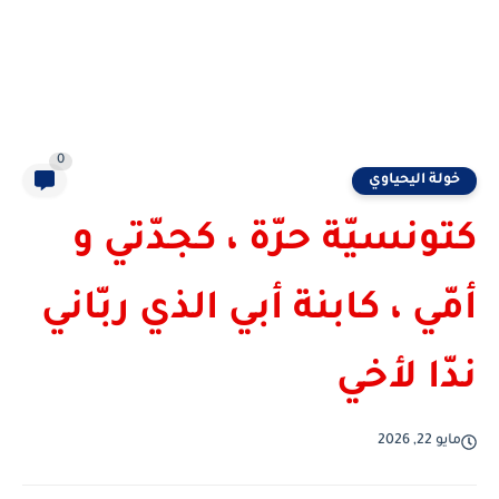
0
خولة اليحياوي
كتونسيّة حرّة ، كجدّتي و
أمّي ، كابنة أبي الذي ربّاني
ندّا لأخي
مايو 22, 2026