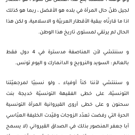
لجيل ظنّ حال المرأة في بلده هو الأفضل ، ربما هو كذلك
اذا ما قارنّاه ببقية الأقطار العربيّة و الاسلامية، و لكن هذا
الحال لم يرتقي لمستوى تاريخ هذا الوطن.
و سننتشي لأن المناصفة مدسترة في 4 دول فقط
بالعالم : السويد والنرويج و الدانمارك و اليوم تونس.
و سننتشي لأننا كناّ أوفياء ، ولو نسبيّا لمرجعيّتنا
التونسيّة، على خطى الفقيهة التونسيّة خديجة بنت
سحنون و على خطى أروى القيروانية المرأة التونسية
الحرة التي رفضت تعدّد الزوجات وقيّدت الخليفة العبّاسي
أبا جعفر المنصور بذلك في الصداق القيرواني (لا يسمح