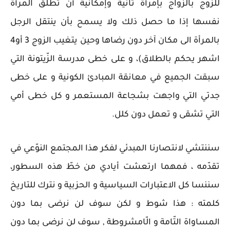
للزوج بالزواج بإمرأة ثانية وإمكانية أن تطلّق المرأة
نفسها إذا ما حصل ذلك ولا يسمح بأن ينتقل الرجل
بالمرأة الى مكان آخر دون رضاها وحين يتغيب الزوج 3 أو4
اشهر يحكم بالطلاق)، و على خطى مدرسة الزّيتونة التي
سبقت الجميع في معانقة المبادئ الكونية و على خطى
جدتي التي واجهت بشجاعة المستعمر و كل خطى أمي
التي تشقى و تعمل دون كلل.
سننتشي لانتصارنا المبدئي لفكر هذا المجتمع النوّعي في
تقدّمه ، فمهما ارتعشت أيادي من خطّ هذه السطور،
سننسا كل الاعتبارات السياسية و الحزبية و نترك للتاريخ
كلمته : هذا شوط و لكن سوف لن نرضى بما دون
المساواة التّامة و الّامشروطة , سوف لن نرضى بما دون