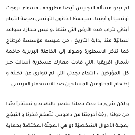
لم تبدو مسألة التجنيس أيضا مطروحة ، فسواء تزوجت
تونسيا أو أجنبيا ، سيحفظ القانون التونسي صيغة انتماء
أبنائي لتراب هذه الأرض التي بنتها ،و ليس مجازا، سواعد
نسائيّة منذ بداية التاريخ : من عليسه مؤسسة قرطاج
كما تذكر الاسطورة وصولا إلى الكاهنة البربرية حاكمة
شمال افريقيا ،التي قادت معارك عسكرية أسالت حبر
كل المؤرخين ، انتهاء بجدتي التي لم تتوارى عن تخبئة و
إطعام المقاومين المسلحين ضد الاستعمار الفرنسي.
و لكن شيء ما حدث جعلنا نشعر بالتهديد و نستقرأ جيّدا
من حولنا , رجّة أخرجتنا من داموس تضّخم فخرنا و التبجّج
بمجلة الأحوال الشخصيّة (و هي المجلّة المختصّة بحماية