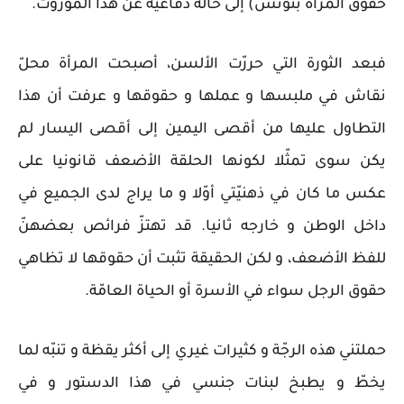
حقوق المرأة بتونس) إلى حالة دفاعية عن هذا الموروث.
فبعد الثورة التي حررّت الألسن، أصبحت المرأة محلّ
نقاش في ملبسها و عملها و حقوقها و عرفت أن هذا
التطاول عليها من أقصى اليمين إلى أقصى اليسار لم
يكن سوى تمثّلا لكونها الحلقة الأضعف قانونيا على
عكس ما كان في ذهنيّتي أوّلا و ما يراج لدى الجميع في
داخل الوطن و خارجه ثانيا. قد تهتزّ فرائص بعضهنّ
للفظ الأضعف، و لكن الحقيقة تثبت أن حقوقها لا تظاهي
حقوق الرجل سواء في الأسرة أو الحياة العامّة.
حملتني هذه الرجّة و كثيرات غيري إلى أكثر يقظة و تنبّه لما
يخطّ و يطبخ لبنات جنسي في هذا الدستور و في