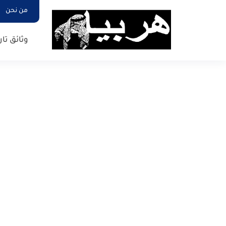
من نحن
وثائق تار