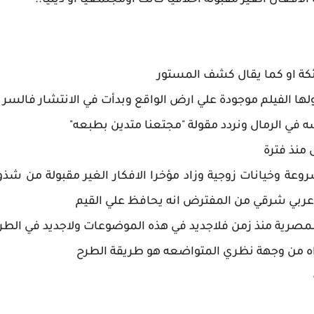
افعال الغير مقبولة أخلاقياً كانت اومجتمعياً أو دينياً..
كة او كما يقال كشف المستور
ها الفيلم موجودة علي ارض الواقع وبدأت في الانتشار فالسر 
ه في الرمال ونردد مقولة "مجتعنا متدين بطبعه"
منذ فترة
عة وخيانات زوجية وزاد مؤخرا الافكار الغير مقبولة من شذو
عربي شرقي من المفترض انه يحافظ علي القيم
لمصرية منذ زمن فلاجديد في هذه الموضوعات ولاجديد في الطر
اراه من وجهة نظري المتواضعه هو طريقة الطرح