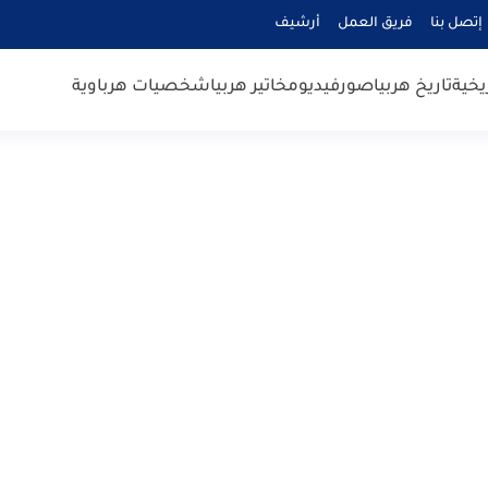
إتصل بنا
فريق العمل
أرشيف
يخية
تاريخ هربيا
صور
فيديو
مخاتير هربيا
شخصيات هرباوية