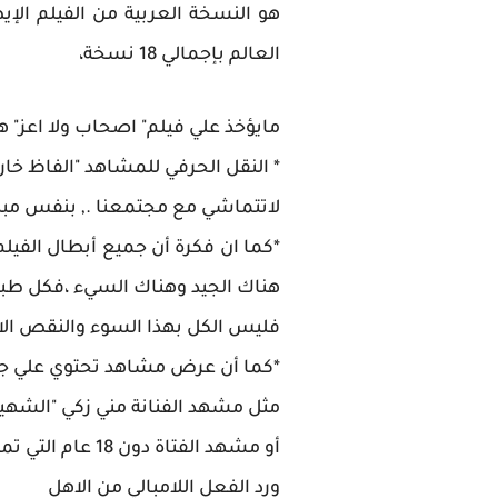
العالم بإجمالي 18 نسخة،
مايؤخذ علي فيلم" اصحاب ولا اعز" ه
* النقل الحرفي للمشاهد "الفاظ خا
لاتتماشي مع مجتمعنا ., بنفس مبدأ
*كما ان فكرة أن جميع أبطال الفي
هناك الجيد وهناك السيء ،فكل طبق
فليس الكل بهذا السوء والنقص الاخ
*كما أن عرض مشاهد تحتوي علي جرأ
مثل مشهد الفنانة مني زكي "الشهير
أو مشهد الفتاة دون 18 عام التي تمارس حريتها بطريقة فجة كما لوأنها تعيش في مجتمع غربي
ورد الفعل اللامبالي من الاهل