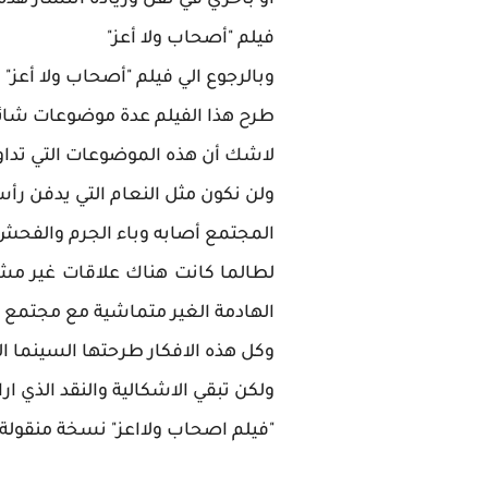
او بآخري في نقل وزيادة أنتشار هذه ال
فيلم "أصحاب ولا أعز"
وبالرجوع الي فيلم "أصحاب ولا أعز"
طرح هذا الفيلم عدة موضوعات شائ
لاشك أن هذه الموضوعات التي تداول
ولن نكون مثل النعام التي يدفن رأس
المجتمع أصابه وباء الجرم والفحش 
لطالما كانت هناك علاقات غير مشرو
الهادمة الغير متماشية مع مجتمع 
وكل هذه الافكار طرحتها السينما ا
ولكن تبقي الاشكالية والنقد الذي 
"فيلم اصحاب ولااعز" نسخة منقولة