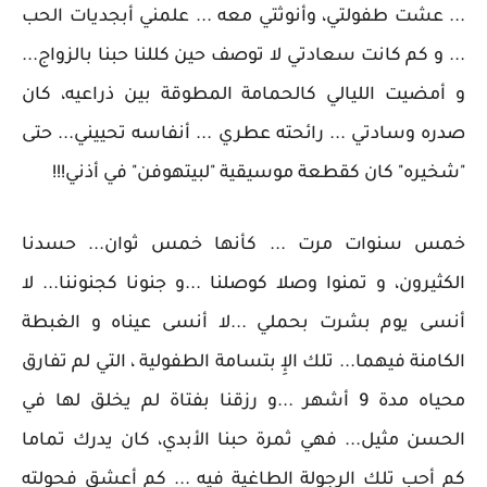
... عشت طفولتي، وأنوثتي معه ... علمني أبجديات الحب
... و كم كانت سعادتي لا توصف حين كللنا حبنا بالزواج...
و أمضيت الليالي كالحمامة المطوقة بين ذراعيه، كان
صدره وسادتي ... رائحته عطري ... أنفاسه تحييني... حتى
"شخيره" كان كقطعة موسيقية "لبيتهوفن" في أذني!!!
خمس سنوات مرت ... كأنها خمس ثوان... حسدنا
الكثيرون، و تمنوا وصلا كوصلنا ...و جنونا كجنوننا... لا
أنسى يوم بشرت بحملي ...لا أنسى عيناه و الغبطة
الكامنة فيهما... تلك الإِ بتسامة الطفولية ، التي لم تفارق
محياه مدة 9 أشهر ...و رزقنا بفتاة لم يخلق لها في
الحسن مثيل... فهي ثمرة حبنا الأبدي، كان يدرك تماما
كم أحب تلك الرجولة الطاغية فيه ... كم أعشق فحولته