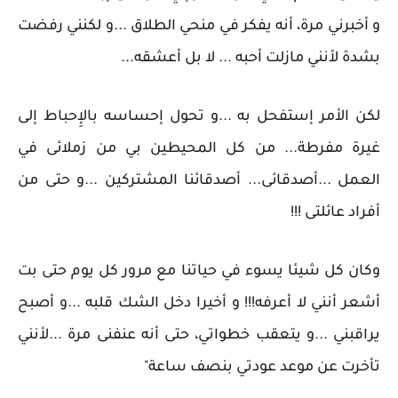
و أخبرني مرة، أنه يفكر في منحي الطلاق ...و لكنني رفضت
بشدة لأنني مازلت أحبه ... لا بل أعشقه...
لكن الأمر إستفحل به ...و تحول إحساسه بالإِحباط إلى
غيرة مفرطة... من كل المحيطين بي من زملائى في
العمل ...أصدقائى... أصدقائنا المشتركين ...و حتى من
أفراد عائلتى !!!
وكان كل شيئا يسوء في حياتنا مع مرور كل يوم حتى بت
أشعر أنني لا أعرفه!!! و أخيرا دخل الشك قلبه ...و أصبح
يراقبني ...و يتعقب خطواتي، حتى أنه عنفنى مرة ...لأنني
تأخرت عن موعد عودتي بنصف ساعة"