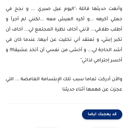
وأنهت حديثها قائلة :"اليوم عيل صبري ... و نجح في
جعلي أكرهه ...و أكره العيش معه ...لكنني لم أجرأ و
أطلب طلاقي... لأنني أخاف نظرة المجتمع لي... أخاف أن
تكبر إبنتي، و تعتقد أني تخليت عن أبيها، عندما كان في
أشد الحاجة لي... و أخشى من نفسي أن أتخذ عشيقا!!! و
أخسر إحترامي لذاتي"
والأن أدركت تماما سبب تلك الإِبتسامة الغامضة ... التي
عجزت عن فهمها أثناء حديثنا
قد يعجبك ايضا