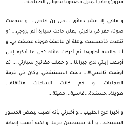
فيروز"و غادر المنزل مصحوبا بدعواتي الصباحية...
و ماهي إلا عشر دقائق ...حتى رن هاتفي... و سمعت
صوتا، حفر في ذاكرتي يعلن حادث سيارة ألم بزوجي... "و
تنهدت فأحسست لوهلة أن عاصفة هوجاء عصفت بي، و
أنا جالسة أحاورها ثم أدركت قائلة :"كل ما أذكره إنني
أودعت إبنتي لدى جيراننا... و حملت مفاتيح سيارتي ... ثم
أوقفت تاكسي!!!... دلفت المستشفي، وكان في غرفة
العمليات، و كم كانت الساعات متثاقلة...
طويلة...مستبدة...قاسية... مميتة...
و أخيرا خرج الطبيب ...و أخبرني بأنه أصيب ببعض الكسور
البسيطة... و أنه سيتحسن قريبا، و لكنه أصيب إصابة