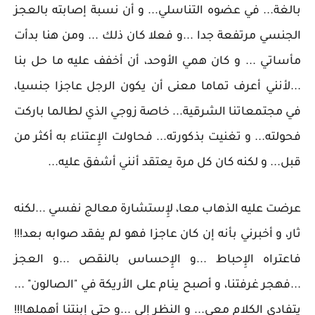
بالغة... في عضوه التناسلي... و أن نسبة إصابته بالعجز
الجنسي مرتفعة جدا ...و فعلا كان ذلك ... ومن هنا بدأت
مأساتي ... و كان همي الأوحد، أن أخفف عليه ما حل بنا
...لأنني أعرف تماما معنى أن يكون الرجل عاجزا جنسيا،
في مجتمعاتنا الشرقية... خاصة زوجي الذي لطالما باركت
فحولته... و تغنيت بذكورته... فحاولت الإِعتناء به أكثر من
قبل... و لكنه كان كل مرة يعتقد أنني أشفق عليه...
عرضت عليه الذهاب معا، لإِستشارة معالج نفسي ...لكنه
ثار، و أخبرني بأنه إن كان عاجزا فهو لم يفقد صوابه بعد!!!
فاعتراه الإِحباط ...و الإِحساس بالنقص ...و العجز
...فهجر غرفتنا، و أصبح ينام على الأريكة في "الصالون" ...
يتفادى الكلام معي... و النظر إلي ...و حتى إبنتنا أهملها!!!