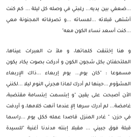
...ضعفي بين يديه... رغبتي في وصله كل ليلة ... كم كنت
أشتهى قبلاته ...لمساته ...و تصرفاته المجنونة معي
...كنت أسعد نساء الكون معه"
و هنا إختنقت كلماتها، و ملأ ت العبرات عيناها،
الملتحفتان بكل شجون الكون و أدركت بصوت يكاد يكون
مسموعا : "كان يوم... يوم إربعاء ...ذاك الإِربعاء
المشؤوم ...حينها لم أدرك لماذا هجرني النوم ليلا ...لكنني
الأن أصبحت على يقين "و إبتسمت إبتسامة مقتضبة،
غامضة... لم أدرك سرها إلإِ عندما أنهت كلامها، و أردفت
في حزن: " غادر المنزل قاصدا عمله ككل يوم ...راسما
قبلة فوق جبيني ... مقبلا إبنته مدندنا أغنية "للسيدة