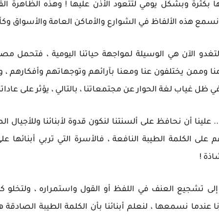
لها بكثرة وبشكل يومي لتتعود الأذن عليها ! وهذه الظاهرة ال
 نسمع هذه الألفاظ في الشوارع والأماكن العامة والأسواق وكأ
لتغدو الآن هي الوسيلة لمواجهة حياتنا اليومية ، فتحمل م
 وممن يختلفون عنا ومعنا بآرائهم وتوجهاتهم وأفكارهم ، 
ظل غياب لغة الحوار عن مجتمعاتنا ، بالتالي ، يؤثر على عاداتنا و
لينا أن نحافظ على ألسنتنا لنكون قدوة لأبنائنا وللأجيال الصاع
على الكلمة الطيبة النافعة ، فالأسرة التي تربي أبنائها ع
اذة !
لى تشجيع العنف في اللفظ أو القول واستمراره ، ولتخلو كلم
ا عندما نسمعها ، لنعلم أبنائنا بأن الكلمة الطيبة الصادقة هي