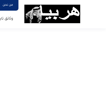
من نحن
وثائق تار