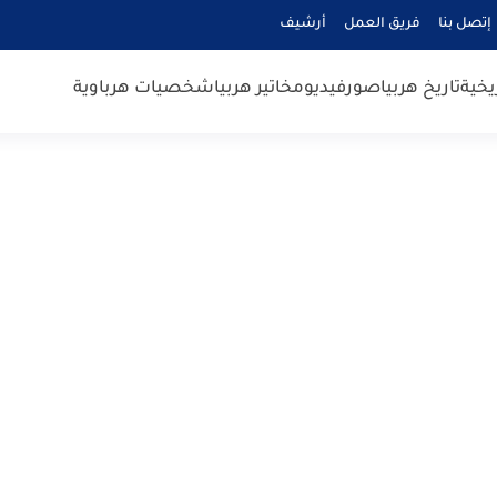
إتصل بنا
فريق العمل
أرشيف
يخية
تاريخ هربيا
صور
فيديو
مخاتير هربيا
شخصيات هرباوية