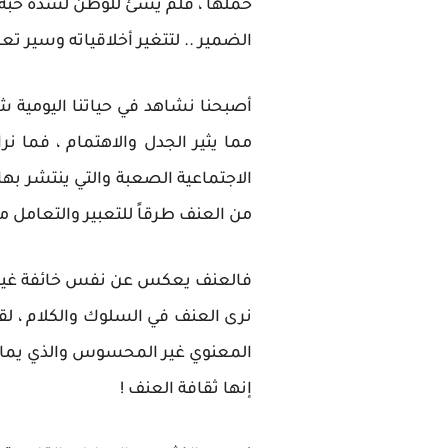
حملها ، فلم يسئ للوطن لشدة حبه له
الضمير .. لتتغير أخلاقياته وسير ت
أصبحنا نشاهد في حياتنا اليومية ش
مما يثير الجدل والاهتمام ، فما ن
الاجتماعية الصعبة والتي ينتشر بها
من العنف طرقاً للتعبير والتعامل مع
فالعنف يعكس عن نفس خائفة غير م
نرى العنف في السلوك والكلام ، لقد
المعنوي غير المحسوس والذي يما
إنها ثقافة العنف !