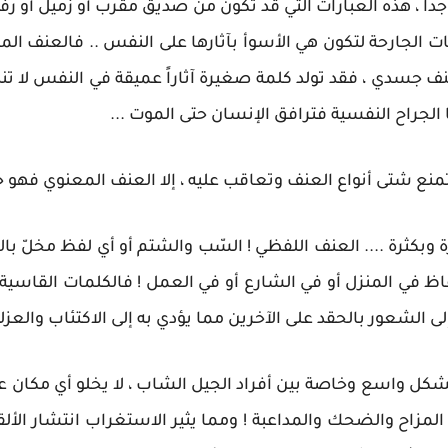
دا ، هذه العبارات التي قد تكون من صديق مقرب أو زميل أو ر
لمات الجارحة لتكون هي الأسوأ بآثارها على النفس .. فالعنف 
عنف جسدي ، فقد تولد كلمة صغيرة آثاراً عميقة في النفس لا تندمل
 الجراح النفسية فترافق الإنسان حتى الموت ...
منع شتى أنواع العنف وتعاقب عليه ، إلا العنف المعنوي فهو ح
وبكثرة .... العنف اللفظي ! السّب والشتم أو أي لفظ مخلّ با
اظ في المنزل أو في الشارع أو في العمل ! فالكلمات القاسية
ى الشعور بالحقد على الآخرين مما يؤدي به إلى الاكتئاب والعزل
 بشكل واسع وخاصة بين أفراد الجيل الشاب ، لا يخلو أي مكا
 المزاح والضحك والمداعبة ! ومما يثير الاستغراب انتشار ال