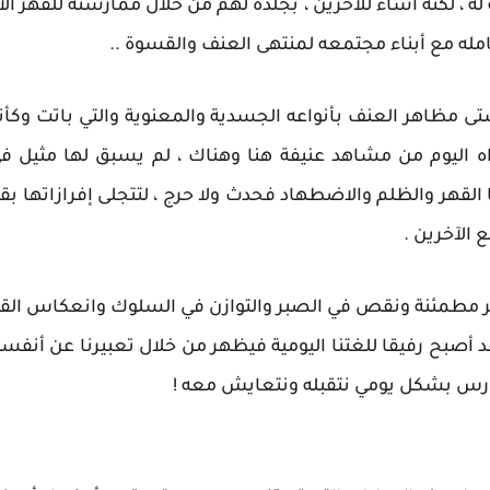
 ، لكنه أساء للآخرين ، بجلده لهم من خلال ممارسته للقهر ا
عامله مع أبناء مجتمعه لمنتهى العنف والقسوة ..
تى مظاهر العنف بأنواعه الجسدية والمعنوية والتي باتت وكأ
راه اليوم من مشاهد عنيفة هنا وهناك ، لم يسبق لها مثيل في
 القهر والظلم والاضطهاد فحدث ولا حرج ، لتتجلى إفرازاتها ب
 الآخرين .
طمئنة ونقص في الصبر والتوازن في السلوك وانعكاس القلق 
 أصبح رفيقا للغتنا اليومية فيظهر من خلال تعبيرنا عن أنفسن
رس بشكل يومي نتقبله ونتعايش معه !