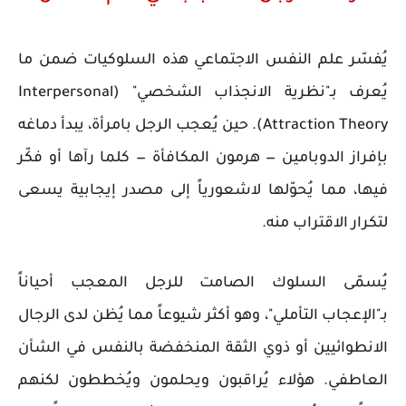
يُفسّر علم النفس الاجتماعي هذه السلوكيات ضمن ما
يُعرف بـ"نظرية الانجذاب الشخصي" (Interpersonal
Attraction Theory). حين يُعجب الرجل بامرأة، يبدأ دماغه
بإفراز الدوبامين — هرمون المكافأة — كلما رآها أو فكّر
فيها، مما يُحوّلها لاشعورياً إلى مصدر إيجابية يسعى
لتكرار الاقتراب منه.
يُسمّى السلوك الصامت للرجل المعجب أحياناً
بـ"الإعجاب التأملي"، وهو أكثر شيوعاً مما يُظن لدى الرجال
الانطوائيين أو ذوي الثقة المنخفضة بالنفس في الشأن
العاطفي. هؤلاء يُراقبون ويحلمون ويُخططون لكنهم