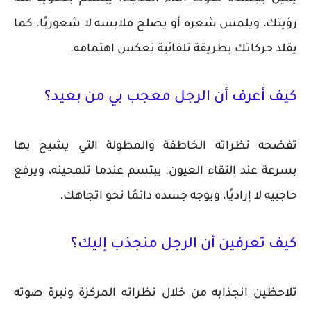
رؤيتك، ويلمس شعره أو يصلح ملابسه لا شعوريًا. كما
يقلد حركاتك بطريقة تلقائية تعكس اهتمامه.
كيف أعرف أن الرجل معجب بي من بعيد؟
تفضحه نظراته الخاطفة والمطولة التي يشيح بها
بسرعة عند التقاء العيون. يبتسم عندما تلمحينه، ويرفع
حاجبيه لا إراديًا، ويوجه جسده دائمًا نحو اتجاهك.
كيف تعرفين أن الرجل منجذب إليك؟
تلاحظين انجذابه من خلال نظراته المركزة ونبرة صوته