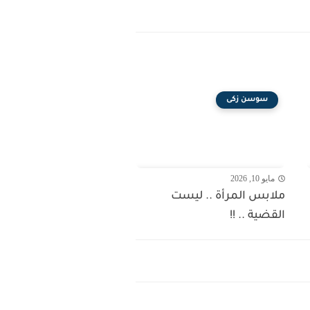
سوسن زكى
مايو 10, 2026
ملابس المرأة .. ليست
القضية .. !!