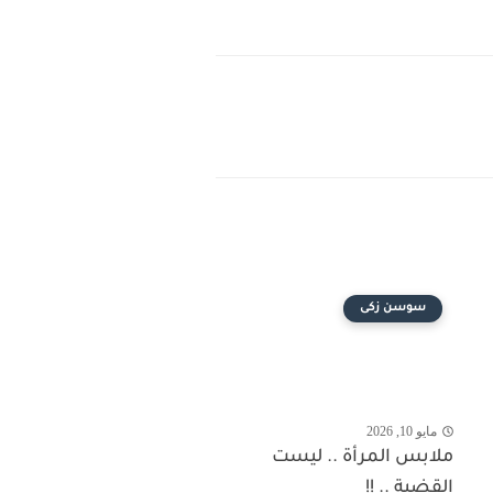
سوسن زكى
مايو 10, 2026
ملابس المرأة .. ليست
القضية .. !!