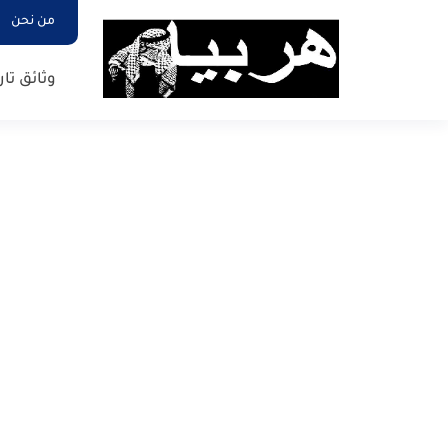
من نحن
وثائق تار