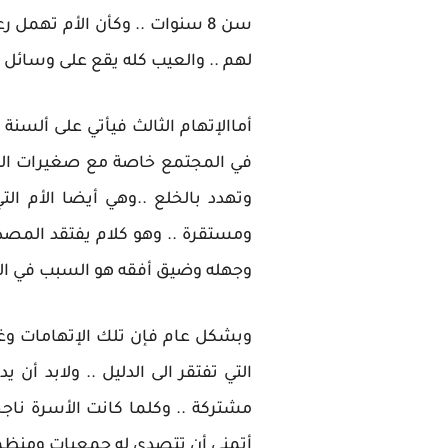
سن 8 سنوات .. وكأن الأم تهمل
لهم .. والعيب كله يقع على وسائل ال
أماالإتهام الثالث فيأتي على ألسنة
في المجتمع خاصة مع صغيرات السن
وتهدد بالخلع ..وهي أيضا الأم الت
ومستقرة .. وهو كلام يفتقد المصداق
وجهله وضيق أفقه هو السبب في الط
وبشكل عام فإن تلك الإتهامات وغير
التي تفتقر الى الدليل .. ولابد أن
مشتركة .. وكلما كانت الأسرة ناجح
أتمني أن تتصدى له جمعيات ومنظما