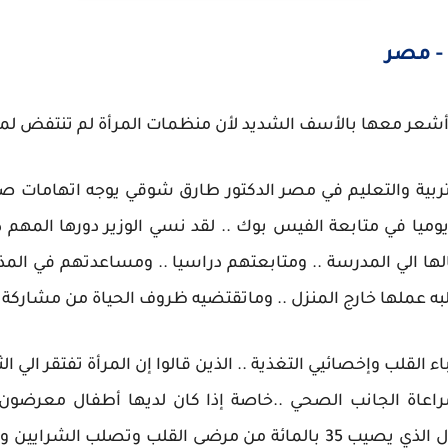
- مصر
 أشعر معها بالأسف الشديد لأن منظمات المرأة لم تنتفض لمو
التربية والتعليم في مصر الدكتور طارق شوقي يوجه اتهامات ص
ميا في متابعة الفيس بوك .. لقد نسي الوزير دورها المهم داخ
 الي المدرسة .. ومتابعتهم دراسيا .. ومساعدتهم في المذاك
تطلبه عملها خارج المنزل .. وماتقتضيه ظروف الحياة من مشار
 القلب وإخصائيي التغذية .. الذين قالوا إن المرأة تفتقر الي ال
مراعاة الجانب الصحي ..خاصة إذا كان لديها أطفال معرضون ل
لمتابعتها منذ الصغر كالكوليسترول الذي يصيب 35 بالمائة من مرضى الق