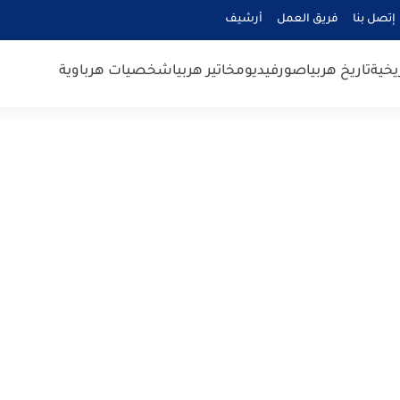
إتصل بنا
فريق العمل
أرشيف
يخية
تاريخ هربيا
صور
فيديو
مخاتير هربيا
شخصيات هرباوية