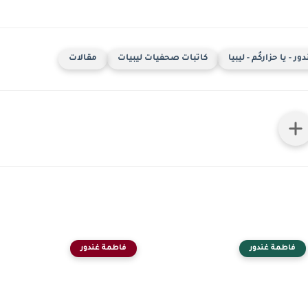
ر - يا حزاركُم - ليبيا
كاتبات صحفيات ليبيات
مقالات
فاطمة غندور
فاطمة غندور