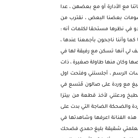
ا مع الأدارة أو مع بعضهن ، عدا
ى رسومات بعضنا البعض ، نقترب من
و في نظرها مستحقا لكلمات أنه :
 كما وأننا ناجحون بأجمعنا عندها ،
شف لي أنها تسكن مع رفيقة لها في
ها وكان منها طاولة صغيرة ، ذات
سات الرسم ، أجلستني وفتحت اول
ليغ مع وردة على صالون مُتسع في
طبخ ودعتني لأخذ قطعة من بيتزا
ردة والضحكة الضاجة التي بدت على
 هذه الفنانة اعرفها وشاهدتها في
 : معلمتي شقيقة بليغ حمدي فضحك