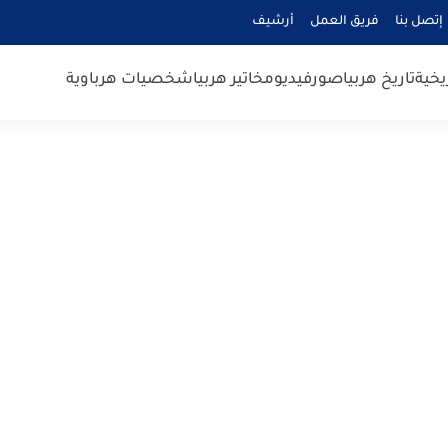
إتصل بنا
فريق العمل
أرشيف
يخية
تاريخ هربيا
صور
فيديو
مخاتير هربيا
شخصيات هرباوية