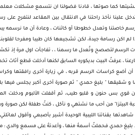
 مشيتها كما صوتها ، قادنا فضولنا ان نتسمع مشكلات معلماتن
تدخل علينا نأخذ راحتنا في الانتقال بين المقاعد لنتفرج عل
رسم خاصتنا وتعدل خطوطا أو كائنات ، وعادة أن ما نرسمه يبد
بدا لم اكن رسامة جيدة، لكن تشجيعها كان طيبا ومفرحا لقلوبنا
ات الرسم لتصصح وتُعدل ما رسمنا ، ، تفاجأت اول مرة إذ تك
نا ، عرفتُ البيت بديكوره السابق لكنها أدخلت قطع أثاث تخص
 أن أضع كراسات الرسم قربه ، في زيارة أخرى رافقتها وكرا
ا و شقيقها " بليغ حمدي " ثم صورة أخرى أكبر يجلس فيها ب
لان قوي بس حنون و قلبو طيب، ثم أقفلت الألبوم ودخلت الم
ة البيتزا" من أحب ما نشتهي و نأكل ، كنتُ طفلة لكن صورة و
هدتها بقناتنا الليبية الوحيدة أشير بأصبعي وأقول لعائلتي
حن بليغ حمدي فحملتُ أسمهُ منها ، وأعدتهُ على مسمع والدي