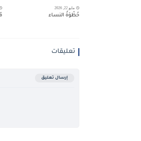
مايو 22, 2026
حُظّوَةُ النساء
م
تعليقات
إرسال تعليق