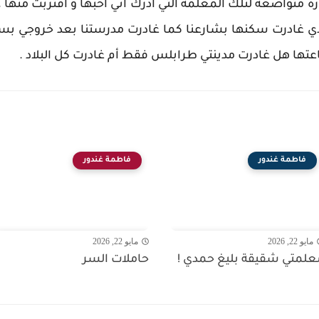
 متواضعة لتلك المعلمة التي أدرك اني أحبها و أقتربت منها ، 
 غادرت سكنها بشارعنا كما غادرت مدرستنا بعد خروجي بسنوا
اعتها هل غادرت مدينتي طرابلس فقط أم غادرت كل البلاد .
فاطمة غندور
فاطمة غندور
مايو 22, 2026
مايو 22, 2026
ُعلمتي شقيقة بليغ حمدي !
حاملات السر