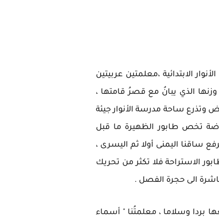
نوار الابتدائية ،معلمتين عربيتين
نها الذي يبانُ مع قصرُ قامتها ،
ض وتذرع ساحة مدرسة الأنوار جيئة
رياضة تخص طابور الظهيرة ما قبل
فع ساقنا اليمنى أولا ثم اليسرى ،
ابور الاستراحة فلا تكثر من تحريك
باشرة الى حجرة الفصل .
 بردا وسلاما ، معلمتُنا " أسماء