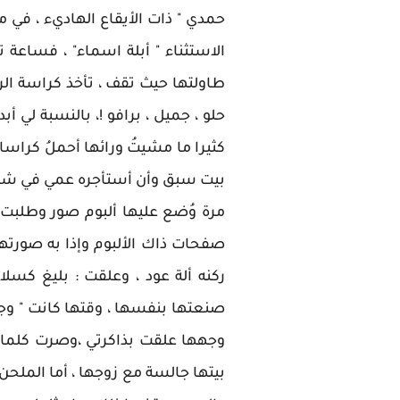
حمدي " ذات الأيقاع الهاديء ، في
الاستثناء " أبلة اسماء" ، فساعة 
طاولتها حيث تقف ، تأخذ كراسة ال
حلو ، جميل ، برافو !، بالنسبة لي أ
كثيرا ما مشيتُ ورائها أحملُ كراس
بيت سبق وأن أستأجره عمي في شارع
مرة وُضع عليها ألبوم صور وطلبت
صفحات ذاك الألبوم وإذا به صورته
ركنه ألة عود ، وعلقت : بليغ كس
صنعتها بنفسها ، وقتها كانت " وجب
وجهها علقت بذاكرتي ،وصرت كلما شا
بيتها جالسة مع زوجها ، أما المل