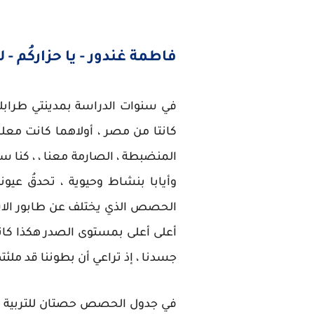
فاطمة غندور - يا حزاركُم - لي
في سنوات الدراسة بمدينتي طرابلس و
كانتا من مصر ، أولاهما كانت معلم
المنضبطة ، الصارمة معنا ، ، كنا 
وأيابا بنشاط وحيوية ، تحدقُ عيو
الحصص الذي يختلف عن طابور الاسترا
أعلى أعلى بمستوى الصدر هكذا كانت 
جسدنا ، إذ تراعي أن بطوننا قد ملئ
في جدول الحصص حصتان للتربية الفن