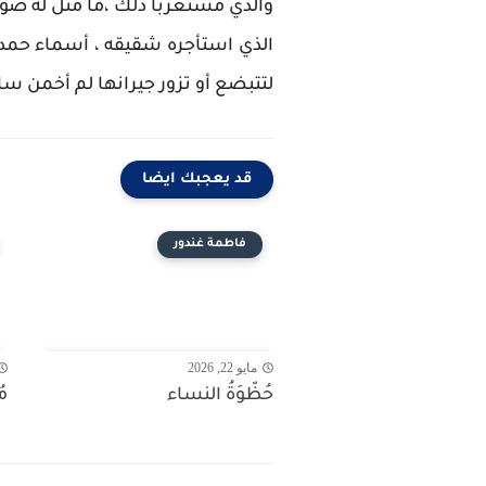
والدي مستغربا ذلك ،ما مثل له صورة
الذي استأجره شقيقه ، أسماء حمدي
لتتبضع أو تزور جيرانها لم أخمن س
قد يعجبك ايضا
فاطمة غندور
مايو 22, 2026
حُظّوَةُ النساء
م