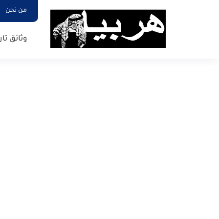
من نحن
وثائق تار