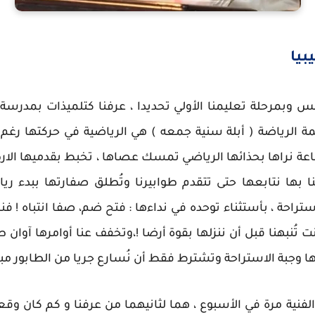
بيا
بمرحلة تعليمنا الأولي تحديدا ، عرفنا كتلميذات بمدرسة الأ
ة الرياضة ( أبلة سنية جمعه ) هي الرياضية في حركتها رغم وز
ساعة نراها بحذائها الرياضي تمسك عصاها ، تخبط بقدميها الار
ننا بها نتابعها حتى تتقدم طوابيرنا وتُطلق صفارتها ببدء 
حة ، بأستثناء توحده في نداءها : فتح ضم، صفا انتباه ! فنر
تُنبهنا قبل أن ننزلها بقوة أرضا !،وتخفف عنا أوامرها آوان ط
تها وجبة الاستراحة وتشترط فقط أن نُسارع جريا من الطابور م
ية مرة في الأسبوع ، هما لثانيهما من عرفنا و كم كان وقعها