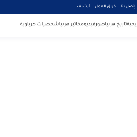
إتصل بنا
فريق العمل
أرشيف
يخية
تاريخ هربيا
صور
فيديو
مخاتير هربيا
شخصيات هرباوية