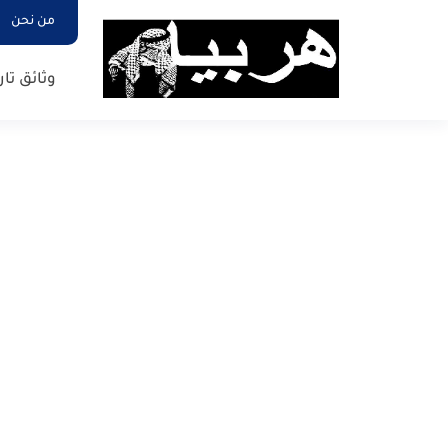
من نحن
وثائق تار