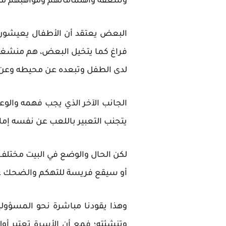
وشغفه واهتماماتهم ومواهبهم من 
البعض يعتقد أن الأطفال يعيشون 
فراغ كما يتخيل البعض، هم منشغلين
لدى الطفل وتبعده عن محيطه وعن ال
الجانب الآخر الذي يجب فهمه والو
يتجنب التعبير باللعب عن نفسه إما
لكن الحال والوضع في البيت مختلف
أو سيقع فريسة للتهكم والضحك عليه،
وهذا يقودنا مباشرة نحو المسؤولي
وتنشئته؛ فمع أن الأسرة تعتبر أو