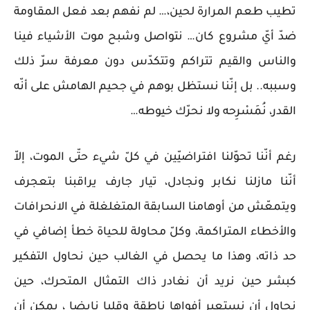
تطيب طعم المرارة لحين،… لم نفهم بعد فعل المقاومة
ضدّ أيّ مشروع كان… نتواصل وشبح موت الأشياء فينا
والناس والقيم تتراكم وتتكدّس دون معرفة سرّ ذلك
وسببه.. بل إنّنا نستظل بوهم في جحيم الهامش على أنّه
القدر، نُمَسْرِحه ولا نحرّك خيوطه…
رغم أنّنا تحوّلنا افتراضيّين في كلّ شيء حتّى الموت، إلاّ
أنّنا مازلنا نكابر ونجادل، تيار جارف يراقبنا بتعجرف
ويتمعّش من أوهامنا السابقة المتغلغلة في الانحرافات
والأخطاء المتراكمة، وكلّ محاولة للحياة خطأ إضافي في
حد ذاته، وهذا ما يحصل في الغالب حين نحاول التفكير
كبشر حين نريد أن نغادر ذاك التمثال المتحرك، حين
نحاول أن نستعير أفواها ناطقة وقلبا نابضا ، يمكن أن