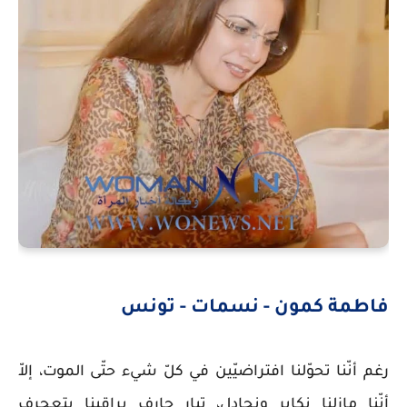
فاطمة كمون - نسمات - تونس
رغم أنّنا تحوّلنا افتراضيّين في كلّ شيء حتّى الموت، إلاّ
أنّنا مازلنا نكابر ونجادل، تيار جارف يراقبنا بتعجرف