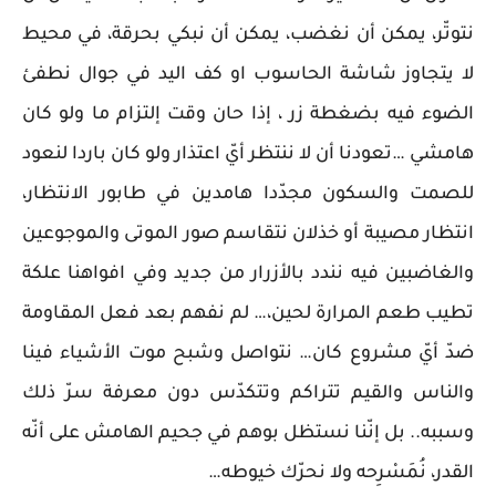
نتوتّر، يمكن أن نغضب، يمكن أن نبكي بحرقة، في محيط
لا يتجاوز شاشة الحاسوب او كف اليد في جوال نطفئ
الضوء فيه بضغطة زر ، إذا حان وقت إلتزام ما ولو كان
هامشي …تعودنا أن لا ننتظر أيّ اعتذار ولو كان باردا لنعود
للصمت والسكون مجدّدا هامدين في طابور الانتظار،
انتظار مصيبة أو خذلان نتقاسم صور الموتى والموجوعين
والغاضبين فيه نندد بالأزرار من جديد وفي افواهنا علكة
تطيب طعم المرارة لحين،… لم نفهم بعد فعل المقاومة
ضدّ أيّ مشروع كان… نتواصل وشبح موت الأشياء فينا
والناس والقيم تتراكم وتتكدّس دون معرفة سرّ ذلك
وسببه.. بل إنّنا نستظل بوهم في جحيم الهامش على أنّه
القدر، نُمَسْرِحه ولا نحرّك خيوطه…