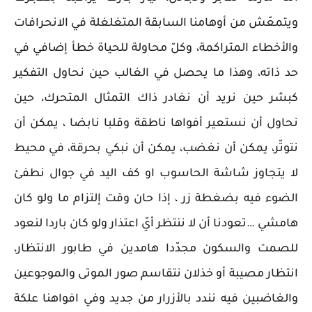
ويتمعّش من أوهامنا السابقة المتغلغلة في الانحرافات
والأخطاء المتراكمة، وكلّ محاولة للحياة خطأ إضافي في
حد ذاته، وهذا ما يحصل في الغالب حين نحاول التفكير
كبشر حين نريد أن نغادر ذاك التمثال المتحرك، حين
نحاول أن نستعير أفواها ناطقة وقلبا نابضا ، يمكن أن
نتوتّر، يمكن أن نغضب، يمكن أن نبكي بحرقة، في محيط
لا يتجاوز شاشة الحاسوب او كف اليد في جوال نطفئ
الضوء فيه بضغطة زر ، إذا حان وقت إلتزام ما ولو كان
هامشي …تعودنا أن لا ننتظر أيّ اعتذار ولو كان باردا لنعود
للصمت والسكون مجدّدا هامدين في طابور الانتظار،
انتظار مصيبة أو خذلان نتقاسم صور الموتى والموجوعين
والغاضبين فيه نندد بالأزرار من جديد وفي افواهنا علكة