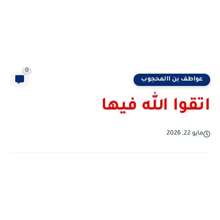
0
عواطف بن االمحجوب
اتقوا الله فيها
مايو 22, 2026