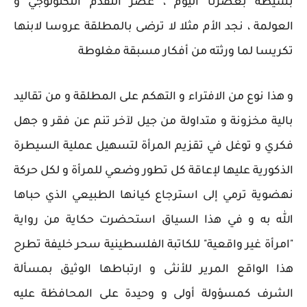
بسيطة بعصرنا اليوم ، عصر التقدم التكنولوجي و
العولمة ، نجد الأم مثلا لا ترضى بالمطلقة عروسا لابنها
تكريسا لما ورثته من أفكار مسبقة مغلوطة
و هذا نوع من الافتراء و التهكم على المطلقة و من تقاليد
بالية مخزونة و متداولة من جيل لآخر تنم عن فقر و جهل
فكري و توغل في تقزيم المرأة لتسهيل عملية السيطرة
الذكورية عليها لإعاقة كل تطور وضعي للمرأة و لكل حركة
نهضوية ترمي إلى استرجاع كيانها الطبيعي الذي حباها
الله به و في هذا السياق استحضرت حكاية من رواية
"امرأة غير واقعية" للكاتبة الفلسطينية سحر خليفة تطرح
هذا الواقع المرير للأنثى و ارتباطها الوثيق بمسألة
الشرف كمسؤولة أولى و وحيدة على المحافظة عليه