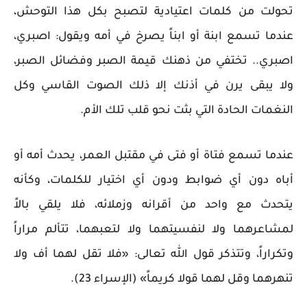
تحولت من كلمات اعتيادية لتصبح بكل هذا التوحش،
عندما تسمع ابنة أو ابناً يصرخ في أمه ويقول: اصبري،
اصبري.. تختفي من ذهنك قيمة الصبر وفضائل الصبر،
ولا يبقى يرن في أذنك إلا ذلك الصوت القاسي وكل
النغمات الحادة التي بثت نحو قلب تلك الأم.
عندما تسمع فتاة أو فتى في مقتبل العمر، يحدث أمه أو
أباه دون أي ضوابط ودون أي اختيار للكلمات، وكأنه
يتحدث مع واحد من أقرانه وزملائه، فلا يلقي بالاً
لمشاعرهما ولا لنفسيتهما ولا لتعبهما، تتألم مراراً
وتكراراً، وتتذكر قول الله تعالى: «فلا تقل لهما أف ولا
تنهرهما وقل لهما قولا كريماً» (الإسراء 23).