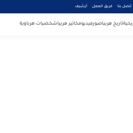
إتصل بنا
فريق العمل
أرشيف
يخية
تاريخ هربيا
صور
فيديو
مخاتير هربيا
شخصيات هرباوية