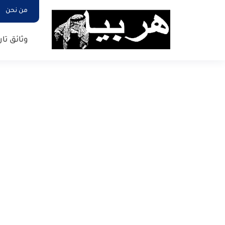
من نحن
وثائق تار