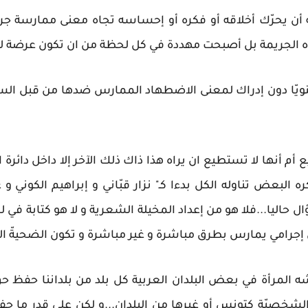
ّه أن يحرّك أخلاقه أو فكره أو إحساسه تجاه معنى ممارسة جري
هذه الجريمة بل أصبحت مهددة في كل لحظة من ان تكون عرضة لهذ
يّا دون إدراك لمعنى الاضطهاد الممارس ضدها من قبل السلط
 أنها لا تستطيع ان يراه هذا ذاك ذلك الآخر إلا داخل دائر
ه البعض تناوله الكل بدءا كـ" نزار قبّاني و إبراهيم الكوني 
 حاليا...فلا هو من إعداد المخيلة الشعرية و لا هو كتابة في 
 إجرامي يمارس بطرق مباشرة و غير مباشرة و تكون الضحيةّ الم
ه المرأة في بعض البلدان العربية كل بلد من بلداننا حفظ حق
ل الشخصيّة كتونس أو غيرها من البلدان...و لكن على قدر ما ح