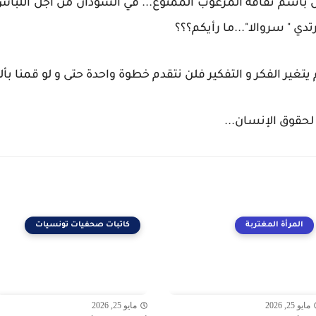
باسم ثقافة المرغوب الممنوع... في السودان من اجل اللباس و 
تدي " سروالا"...ما رأيكم؟؟؟
تغير الفكر و التفكير فلن نتقدم خطوة واحدة حتى و لو قمنا بألف
 لحقوق الإنسان...
المرأة المغتربة
كاتبات صحفيات تونسيات
مايو 25, 2026
مايو 25, 2026