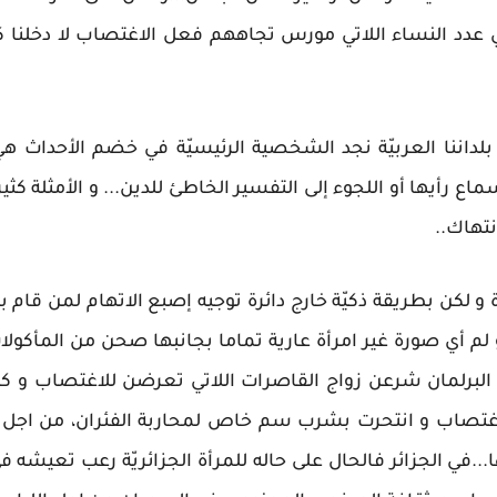
عدد النساء اللاتي مورس تجاههم فعل الاغتصاب لا دخلنا ك
ها بلداننا العربيّة نجد الشخصية الرئيسيّة في خضم الأحداث 
ماع رأيها أو اللجوء إلى التفسير الخاطئ للدين... و الأمثلة كث
تهاك..
 و لكن بطريقة ذكيّة خارج دائرة توجيه إصبع الاتهام لمن قا
 لم أي صورة غير امرأة عارية تماما بجانبها صحن من المأك
لبرلمان شرعن زواج القاصرات اللاتي تعرضن للاغتصاب و كانت
تصاب و انتحرت بشرب سم خاص لمحاربة الفئران، من اجل 
ا...في الجزائر فالحال على حاله للمرأة الجزائريّة رعب تعيشه 