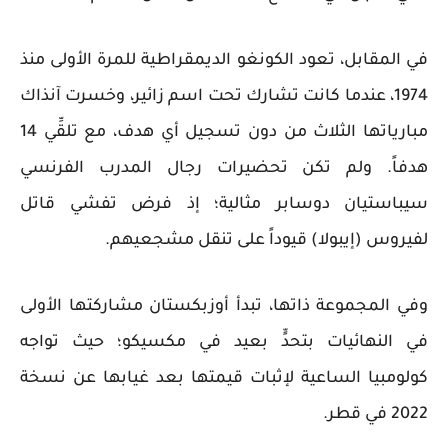
في المقابل، تعود الكونغو الديمقراطية للمرة الأولى منذ
1974، عندما كانت تشارك تحت اسم زائير، وخسرت آنذاك
مبارياتها الثلاث من دون تسجيل أي هدف، مع تلقِّي 14
هدفاً. ولم تكن تحضيرات رجال المدرب الفرنسي
سيباستيان دوسابر مثالية؛ إذ فرض تفشي قاتل
لفيروس (إيبولا) قيوداً على تنقل مشجعيهم.
وفي المجموعة ذاتها، تبدأ أوزبكستان مشاركتها الأولى
في النهائيات بتحدٍّ بعيد في مكسيكو؛ حيث تواجه
كولومبيا الساعية لإثبات قيمتها بعد غيابها عن نسخة
2022 في قطر.