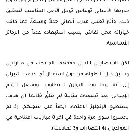
ظفرت بلقبها الوحيد في كأس العالم، وتأمل في أن يكون
مدربها الألماني توماس توخل الرجل المناسب لتحقيق
ذلك. وأثار تعيين مدرب ألماني جدلاً واسعاً، كما كانت
خياراته محل نقاش بسبب استبعاده عدداً من الركائز
الأساسية.
لكن الانتصارين اللذين حققهما المنتخب في مباراتين
وديتين قبل البطولة، من دون استقبال أي هدف، يشيران
إلى أنه ربما وجد التوازن المطلوب. وبفضل الزخم
الإيجابي بعد تصفيات مثالية لم يتلقَّ خلالها أي هدف،
يستطيع الإنجليز الاعتماد أيضاً على سجلهم؛ إذ لم
يخسروا سوى مرة واحدة في آخر 8 مباريات افتتاحية في
المونديال (4 انتصارات و3 تعادلات).