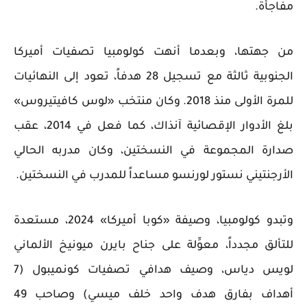
مفاجأة.
من جهتها، وبعدما أنهت كولومبيا تصفيات أميركا
الجنوبية ثالثة مع تسجيل 28 هدفاً، تعود إلى النهائيات
للمرة الأولى منذ 2018. وكان منتخب «لوس كافيتيروس»
بلغ الأدوار الإقصائية آنذاك، كما فعل في 2014، عقب
صدارة المجموعة في النسختين، وكان مدربه الحالي
الأرجنتيني نستور لورنسو مساعداً للمدرب في النسختين.
وتبدو كولومبيا، وصيفة «كوبا أميركا» 2024، مستعدة
للتألق مجدداً، معوِّلة على جناح بايرن ميونيخ الألماني
لويس دياس، وصيف هدافي تصفيات كونميبول (7
أهداف بفارق هدف واحد خلف ميسي) وصاحب 49