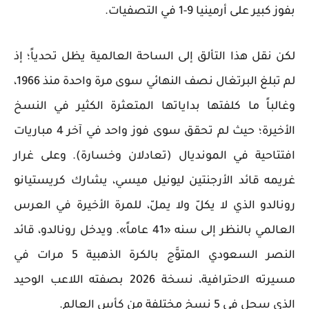
بفوز كبير على أرمينيا 9-1 في التصفيات.
لكن نقل هذا التألق إلى الساحة العالمية يظل تحدياً؛ إذ
لم تبلغ البرتغال نصف النهائي سوى مرة واحدة منذ 1966،
وغالباً ما كلفتها بداياتها المتعثرة الكثير في النسخ
الأخيرة؛ حيث لم تحقق سوى فوز واحد في آخر 4 مباريات
افتتاحية في المونديال (تعادلان وخسارة). وعلى غرار
غريمه قائد الأرجنتين ليونيل ميسي، يشارك كريستيانو
رونالدو الذي لا يكلّ ولا يملّ، للمرة الأخيرة في العرس
العالمي بالنظر إلى سنه «41 عاماً». ويدخل رونالدو، قائد
النصر السعودي المتوَّج بالكرة الذهبية 5 مرات في
مسيرته الاحترافية، نسخة 2026 بصفته اللاعب الوحيد
الذي سجل في 5 نسخ مختلفة من كأس العالم.