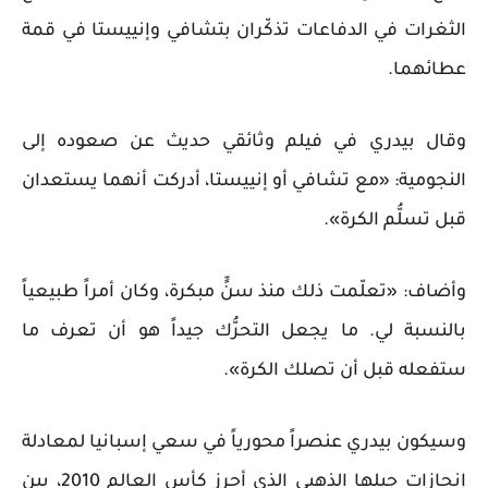
الثغرات في الدفاعات تذكّران بتشافي وإنييستا في قمة
عطائهما.
وقال بيدري في فيلم وثائقي حديث عن صعوده إلى
النجومية: «مع تشافي أو إنييستا، أدركت أنهما يستعدان
قبل تسلُّم الكرة».
وأضاف: «تعلّمت ذلك منذ سنٍّ مبكرة، وكان أمراً طبيعياً
بالنسبة لي. ما يجعل التحرُّك جيداً هو أن تعرف ما
ستفعله قبل أن تصلك الكرة».
وسيكون بيدري عنصراً محورياً في سعي إسبانيا لمعادلة
إنجازات جيلها الذهبي الذي أحرز كأس العالم 2010، بين