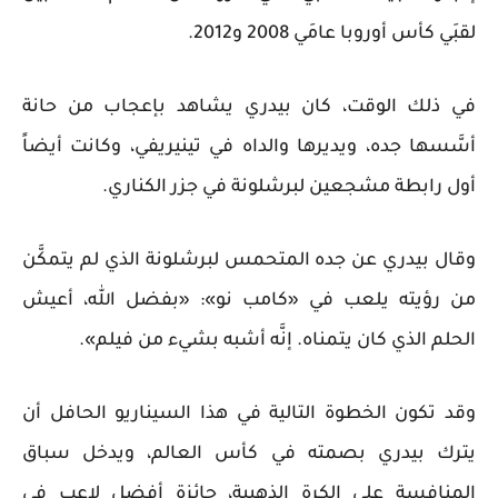
لقبَي كأس أوروبا عامَي 2008 و2012.
في ذلك الوقت، كان بيدري يشاهد بإعجاب من حانة
أسَّسها جده، ويديرها والداه في تينيريفي، وكانت أيضاً
أول رابطة مشجعين لبرشلونة في جزر الكناري.
وقال بيدري عن جده المتحمس لبرشلونة الذي لم يتمكَّن
من رؤيته يلعب في «كامب نو»: «بفضل الله، أعيش
الحلم الذي كان يتمناه. إنَّه أشبه بشيء من فيلم».
وقد تكون الخطوة التالية في هذا السيناريو الحافل أن
يترك بيدري بصمته في كأس العالم، ويدخل سباق
المنافسة على الكرة الذهبية، جائزة أفضل لاعب في