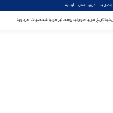
إتصل بنا
فريق العمل
أرشيف
يخية
تاريخ هربيا
صور
فيديو
مخاتير هربيا
شخصيات هرباوية