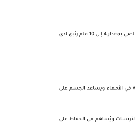
وأضافت روثنشتاين أن الأبحاث أظهرت أن عصير الشمندر قد يساعد في خفض ضغط الدم الانقباضي بمقدار 4 إلى 10 ملم زئبق لدى
امية في الأمعاء ويساعد الجسم على
لترسبات ويُساهم في الحفاظ على