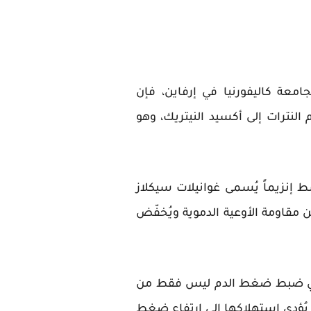
معة كاليفورنيا في إرفاين، فإن
 النترات إلى أكسيد النيتريك، وهو
 إنزيماً يُسمى غوانيلات سيكلاز
من مقاومة الأوعية الدموية ويُخفّض
هم في ضبط ضغط الدم ليس فقط من
ن يُؤدي استهلاكها إلى ارتفاع ضغط