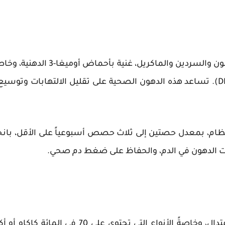
وحمض الدوكوساهيكسانويك (DHA). تساعد هذه الدهون الصحية على تقليل الالتهابا
نتظام، بمعدل حصتين إلى ثلاث حصص أسبوعياً على الأقل، با
ات الدهون في الدم، والحفاظ على ضغط دم صحي.
يرتبط تناول الشوكولاته الداكنة باعتدال، وخاصةً ا