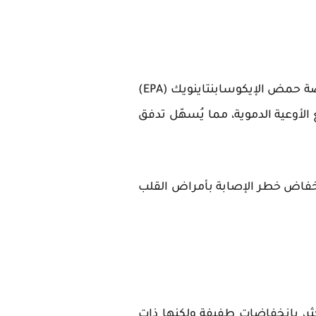
تعتبر الأسماك الدهنية، مثل السلمون والسردين والماكريل، غنية بأحماض أوميغا-3 الدهنية، وخاصة حمض الإيكوسابنتاينويك (EPA)
ت وتوسيع الأوعية الدموية، مما يُسهّل تدفق
نخفاض خطر الإصابة بأمراض القلب
لأنواع التي تحتوي على 70 في المائة كاكاو أو أكثر، بانخفاضات طفيفة ولكنها ذات