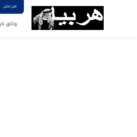
من نحن
وثائق تار