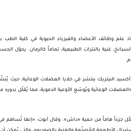
 علم وظائف الأعضاء والفيزياء الحيوية في كلية الطب بجا
سبانخ، غنية بالنترات الطبيعية، تماماً كالرمان. يحوّل الجسم
.
يد النيتريك ينتشر في خلايا العضلات الوعائية، حيث يُنشّط
«العضلات الوعائية ويُوسّع الأوعية الدموية، مما يُقلّل بدوره 
كّل جزءاً هاماً من حمية «داش». وقال أبوت: «إنها تُسا
تبدال الأطعمة المُصنّعة والغنية بالصوديوم، والتي يُمكن أ