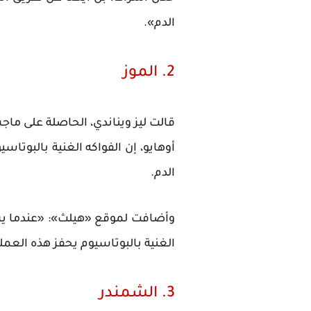
الدم».
2. الموز
قالت ليز ويناندي، الحاصلة على ما
أوهايو، إن الفواكه الغنية بالبو
الدم.
وأضافت لموقع «هيلث»: «عندما يرت
الغنية بالبوتاسيوم يحفز هذه العملي
3. الشمندر