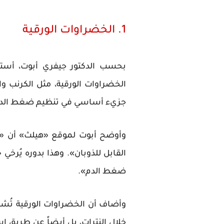
1. الخضراوات الورقية
بحسب الدكتور جيفري أبوت، أستاذ
الخضراوات الورقية، مثل الكرنب وال
جزيء أساسي في تنظيم ضغط الدم
وأوضح أبوت لموقع «هيلث» أن «أكس
القابل للذوبان». وهذا بدوره يُرخي 
ضغط الدم».
وأضاف أن الخضراوات الورقية تُش
خلال النترات، بل أيضاً عن طريق اس