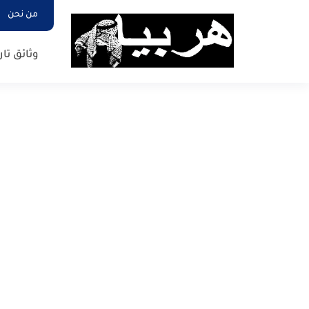
من نحن
وثائق تار