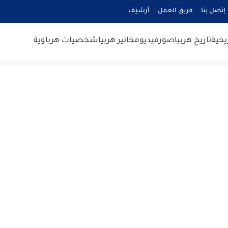
إتصل بنا
فريق العمل
أرشيف
يخية
تاريخ هربيا
صور
فيديو
مخاتير هربيا
شخصيات هرباوية