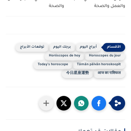
والعمل والصحة
والصحة
أبراج اليوم
برجك اليوم
توقعات الأبراج
Horóscopos de hoy
Horoscopes du jour
Today's horoscope
Tämän päivän horoskoopit
今日星座運勢
आज का राशिफल