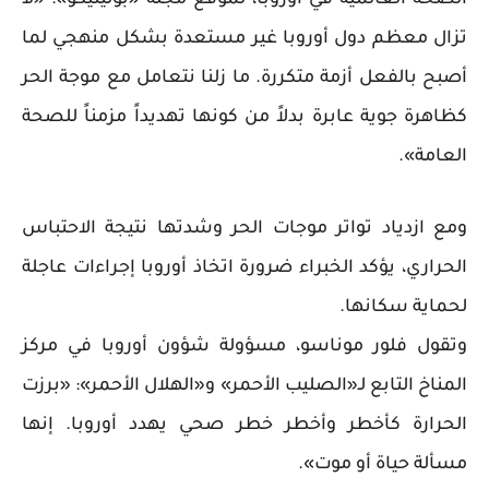
الصحة العالمية في أوروبا، لموقع مجلة «بوليتيكو»: «لا
تزال معظم دول أوروبا غير مستعدة بشكل منهجي لما
أصبح بالفعل أزمة متكررة. ما زلنا نتعامل مع موجة الحر
كظاهرة جوية عابرة بدلاً من كونها تهديداً مزمناً للصحة
العامة».
ومع ازدياد تواتر موجات الحر وشدتها نتيجة الاحتباس
الحراري، يؤكد الخبراء ضرورة اتخاذ أوروبا إجراءات عاجلة
لحماية سكانها.
وتقول فلور موناسو، مسؤولة شؤون أوروبا في مركز
المناخ التابع لـ«الصليب الأحمر» و«الهلال الأحمر»: «برزت
الحرارة كأخطر وأخطر خطر صحي يهدد أوروبا. إنها
مسألة حياة أو موت».