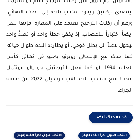
بالحارس تيم كرول قبل ركلات الترجيح أمام كوستاريكا،
ليتصدى لركلتين ويقود منتخب بلاده إلى نصف النهائي.
ورغم أن ركلات الترجيح تعتمد على المهارة، فإنها تبقى
أيضاً اختباراً للأعصاب، إذ يكفي خطأ واحد أو تصدٍّ واحد
ليحوّل لاعباً إلى بطل قومي، أو يطارده الندم طوال حياته،
كما حدث مع الإيطالي روبرتو باجيو في نهائي كأس
العالم 1994، أو كما فعل الأرجنتيني جونزالو مونتييل
عندما منح منتخب بلاده لقب مونديال 2022 من علامة
الجزاء.
قد يعجبك ايضا
الاتحاد الدولي لكرة القدم (فيفا)
الاتحاد الدولي لكرة القدم (فيفا)