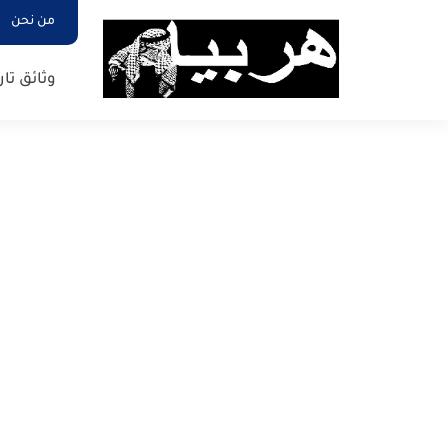
من نحن
وثائق تار