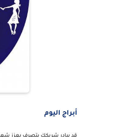
أبراج اليوم
قد يبادر شريكك بتصرف يعزز شعورك 