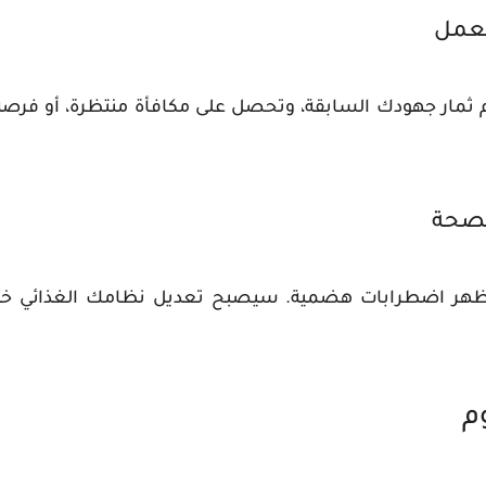
لعمل
م ثمار جهودك السابقة، وتحصل على مكافأة منتظرة، أو فرصة
الصحة
د تظهر اضطرابات هضمية. سيصبح تعديل نظامك الغذائي 
م