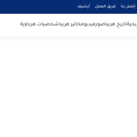
إتصل بنا
فريق العمل
أرشيف
يخية
تاريخ هربيا
صور
فيديو
مخاتير هربيا
شخصيات هرباوية