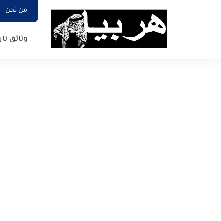
من نحن
وثائق تار