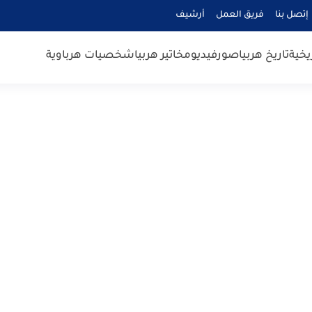
إتصل بنا
فريق العمل
أرشيف
يخية
تاريخ هربيا
صور
فيديو
مخاتير هربيا
شخصيات هرباوية