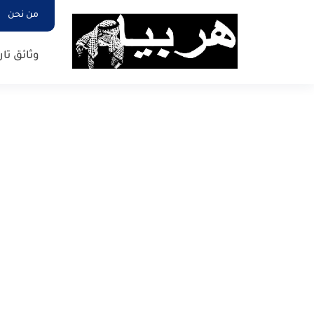
من نحن
وثائق تار