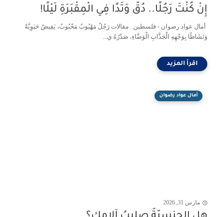
إِنْ كُنْتَ رَجُلًا.. دُقَّ وَتَدًا فِي الْمِقْبَرَةِ لَيْلًا!
أمال عواد رضوان - فلسطين مقالات رَجُلٌ مَهْيُوبٌ مَحْبُوبٌ، يَفِيضُ حَيَوِيَّةً
وَنَشَاطًا بِوَجْهِهِ الْجَذَّابِ الْوَضَّاءِ، صَدْرُهُ ي...
أمال عواد رضوان
مارس 31, 2026
هل الجنسيّةُ صليبُ آلامِك؟