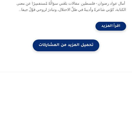
أمال عواد رضوان - فلسطين مقالات بلغَني سؤالُهُ مُستفسِرًا عن معنى
الكتابة، كوْني شاعرةً وأديبةً في ظلِّ الاحتلال، وتبادرَ لروحي قوْلُ جيفا...