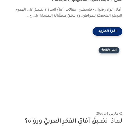
أمال عواد رضوان - فلسطين مقالات أعباءُ الحياةِ لا تقتصرُ على الهموم
اليوميّةِ الشخصيّةِ للمواطن، ولا تنغلقُ متطلّباتُهُ التقليديّةُ على ح...
أدب وثقافة
مارس 31, 2026
لماذا تضيقُ آفاقِ الفكرِ العربيِّ ورؤاه؟