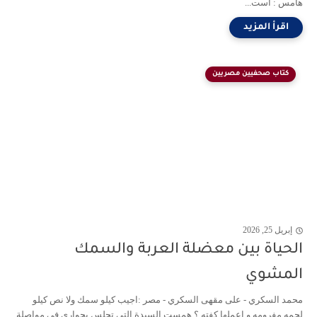
هامس : أست...
كتاب صحفيين مصريين
إبريل 25, 2026
الحياة بين معضلة العربة والسمك
المشوي
محمد السكري - على مقهى السكري - مصر :اجيب كيلو سمك ولا نص كيلو
لحمه مفرومه و اعملها كفته ؟ همست السيدة التي تجلس بجواري في مواصلة