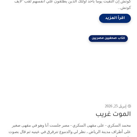
كوتش إن التقيت يوما بأحد أولئك الذين يطلقون علي أنفسهم لقب "لايف
كوتش...
كتاب صحفيين مصريين
إبريل 25, 2026
الموت غريب
محمد السكري - على مقهى السكري - مصر جلست أنا وهو في مقهى صغير
على أطراف مدينة الرياض ، نظر لي والدموع تترقرق في عينيه ثم قال بصوت