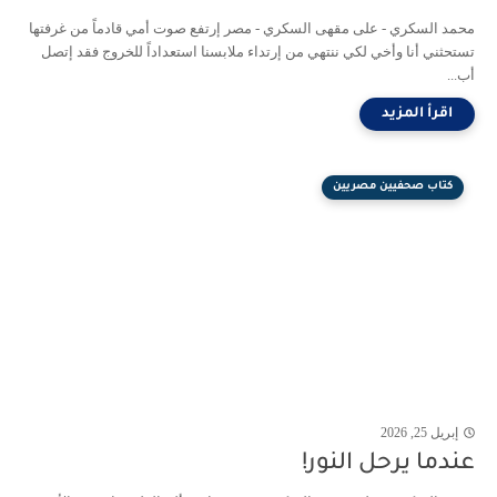
محمد السكري - على مقهى السكري - مصر إرتفع صوت أمي قادماً من غرفتها
تستحثني أنا وأخي لكي ننتهي من إرتداء ملابسنا استعداداً للخروج فقد إتصل
أب...
كتاب صحفيين مصريين
إبريل 25, 2026
عندما يرحل النور!