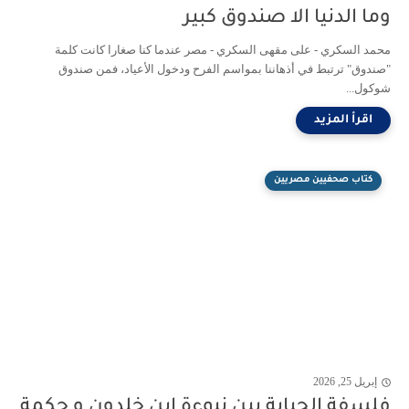
وما الدنيا الا صندوق كبير
محمد السكري - على مقهى السكري - مصر عندما كنا صغارا كانت كلمة
"صندوق" ترتبط في أذهاننا بمواسم الفرح ودخول الأعياد، فمن صندوق
شوكول...
كتاب صحفيين مصريين
إبريل 25, 2026
فلسفة الجباية بين نبوءة إبن خلدون و حكمة