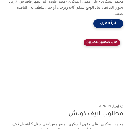
محمد السكري - على مقهى السكري - مصر عاوده ألم الظهر فافترش الأرض
بجوار الحائط ، لعل الوجع يلملم أنّاته ويرحل، أو حتى يتلطّف به ، النافذة
نصف...
كتاب صحفيين مصريين
إبريل 25, 2026
مطلوب لايف كوتش
محمد السكري - على مقهى السكري - مصر مش لاقي شغل ؟ اشتغل لايف