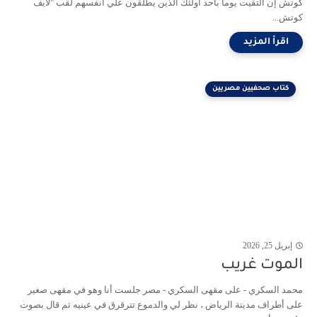
كوتش إن التقيت يوما بأحد أولئك الذين يطلقون علي أنفسهم لقب "لايف
كوتش...
كتاب صحفيين مصريين
إبريل 25, 2026
الموت غريب
محمد السكري - على مقهى السكري - مصر جلست أنا وهو في مقهى صغير
على أطراف مدينة الرياض ، نظر لي والدموع تترقرق في عينيه ثم قال بصوت