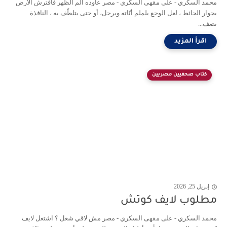
محمد السكري - على مقهى السكري - مصر عاوده ألم الظهر فافترش الأرض
بجوار الحائط ، لعل الوجع يلملم أنّاته ويرحل، أو حتى يتلطّف به ، النافذة
نصف...
كتاب صحفيين مصريين
إبريل 25, 2026
مطلوب لايف كوتش
محمد السكري - على مقهى السكري - مصر مش لاقي شغل ؟ اشتغل لايف