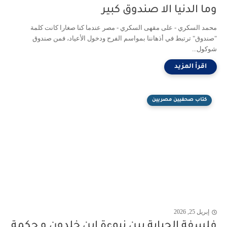
وما الدنيا الا صندوق كبير
محمد السكري - على مقهى السكري - مصر عندما كنا صغارا كانت كلمة
"صندوق" ترتبط في أذهاننا بمواسم الفرح ودخول الأعياد، فمن صندوق
شوكول...
كتاب صحفيين مصريين
إبريل 25, 2026
فلسفة الجباية بين نبوءة إبن خلدون و حكمة