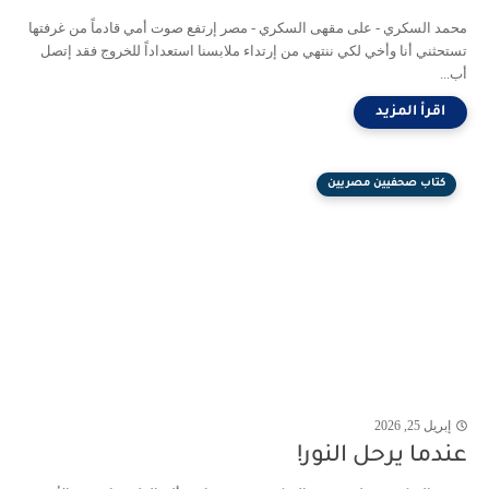
محمد السكري - على مقهى السكري - مصر إرتفع صوت أمي قادماً من غرفتها
تستحثني أنا وأخي لكي ننتهي من إرتداء ملابسنا استعداداً للخروج فقد إتصل
أب...
كتاب صحفيين مصريين
إبريل 25, 2026
عندما يرحل النور!