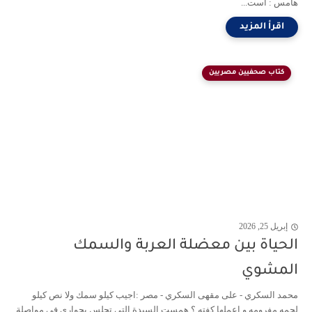
هامس : أست...
كتاب صحفيين مصريين
إبريل 25, 2026
الحياة بين معضلة العربة والسمك
المشوي
محمد السكري - على مقهى السكري - مصر :اجيب كيلو سمك ولا نص كيلو
لحمه مفرومه و اعملها كفته ؟ همست السيدة التي تجلس بجواري في مواصلة