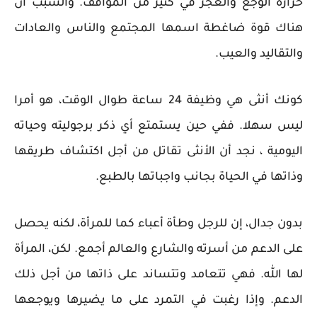
حرارة الوجع والعجز في كثير من المواقف. والسبب أن
هناك قوة ضاغطة اسمها المجتمع والناس والعادات
والتقاليد والعيب.
كونك أنثى هي وظيفة 24 ساعة طوال الوقت، هو أمرا
ليس سهلا. ففي حين يستمتع أي ذكر برجوليته وحياته
اليومية ، نجد أن الأنثى تقاتل من أجل اكتشاف طريقها
وذاتها في الحياة بجانب واجباتها بالطبع.
بدون جدال، إن للرجل وطأة أعباء كما للمرأة، لكنه يحصل
على الدعم من أسرته والشارع والعالم أجمع. لكن، المرأة
لها الله. فهي تتعامد وتتساند على ذاتها من أجل ذلك
الدعم. وإذا رغبت في التمرد على ما يضيرها ويوجعها