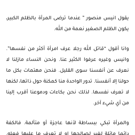
يقول انيس منصور ” عندما ترضى المرأة بالظلم الكبير،
يكون الظلم الصغير نعمة من الله.
وانا أقول “قاتل الله رجلا عرف امرأة أكثر من نفسها”.
وانيس وغيره عرفوا الكثير عنا. ونحن النساء مازلنا لا
نعرف عن أنفسنا سوى القليل. فنحن مهتمات بكل ما
حولنا إلا أنفسنا. تدور الواحدة منا كمكنة حول ذاتها، لكنها
لا تعرف نفسها. لذلك نحن بكاءات ودموعنا أقرب إلينا
من أي شيء آخر.
والمرأة تبكي ببساطة لأنها عاجزة أو متألمة. فالكفة
دائما مائلة لغير لصالحها او لا تعرف ما عليها فعله.