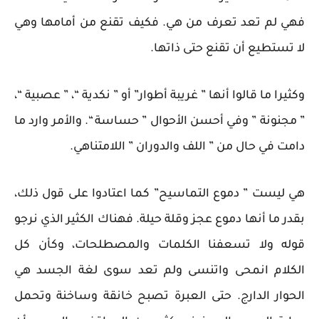
فهي لم تعد تعرف من هي. فكيف تقنع من أمامها وهي
لا تستطيع أن تقنع حتى ذاتها.
وكثيرا ما قالوا أنها ” غريبة أطوار” أو ” نكدية “، ” عصبية “،
” مجنونة ” وفي أحسن الأحوال ” حساسة “. والأمر وارد ما
دامت في حال من ” اللف والدوران ” اللامتناهي.
هي ليست ” دموع التماسيح” كما اعتادوا على قول ذلك،
بقدر ما أنها دموع عجز وقلة حيلة. فهناك الكثير الذي نرجو
قوله ولا تسعفنا الكلمات والمصطلحات، وكأن كل
الكلام انمحى واتنسى ولم تعد سوى لغة الجسد هي
الحوار الدارج. حتى العبرة تصبح خانقة وساخنة وتحمل