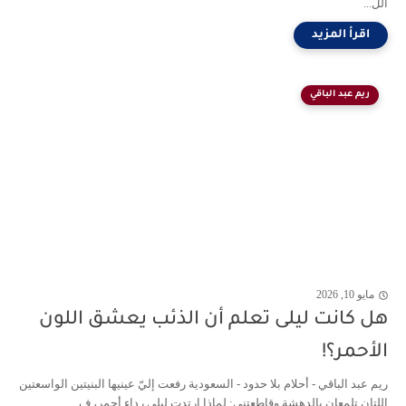
الل...
ريم عبد الباقي
مايو 10, 2026
هل كانت ليلى تعلم أن الذئب يعشق اللون
الأحمر؟!
ريم عبد الباقي - أحلام بلا حدود - السعودية رفعت إليّ عينيها البنيتين الواسعتين
اللتان تلمعان بالدهشة وقاطعتني: لماذا ارتدت ليلى رداء أحمر، ف...