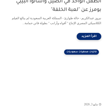
الطفل الواحد في الصين واسألوا البيبي
بومرز عن "لعبة الخلفة"
نيروز عبدالكريم - حالة طوارئ - المملكة العربية السعودية لم يبالغ الفيلم
الكلاسيكي المصري الإنتاج " أفواه وأرانب " بطولة فاتن حمامة...
كاتبات صحفيات سعوديات
مايو 3, 2026