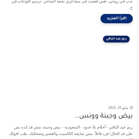
تدب في روحي، تغني فتعبث في مشاعري بخفة الساحر، ترسم اللوحات في
خ...
ريم عبد الباقي
مايو 10, 2026
بيض وجبنة وونس..
ريم عبد الباقي - أحلام بلا حدود - السعودية – بيض وجبنه، مش قد كده بس
على قد الحال! فرد قائلاً: مش شايفة الكاسيت والعصير وضحكتك، طب اقولك