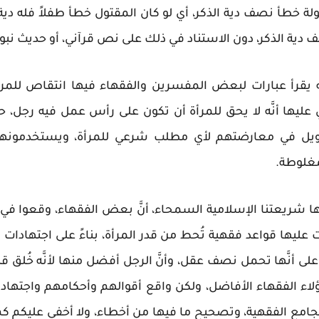
لة خطأ نصف دية الذكر، أي لو كان المقتول خطأ طفلاً فله دية ك
ف دية الذكر، دون الاستناد في ذلك على نص قرآني، أو حديث ن
 يقرأ عبارات لبعض المفسرين والفقهاء فيها انتقاص للمر
ني عليها أنَّه لا يحق للمرأة أن تكون على رأس عمل فيه رجل، 
اويل في معارضتهم لأي مطلب شرعي للمرأة، ويستخدمونها 
مغلوطة.
بها شريعتنا الإسلامية السمحاء، أنَّ بعض الفقهاء، وقعوا ف
نيت عليها قواعد فقهية تُحط من قدر المرأة، بناءً على اجتهادا
ى أنَّها تحمل نصف عقل، وأنَّ الرجل أفضل منها لأنَّه خُلق قبلها
لى هؤلاء الفقهاء الأفاضل، ولكن واقع أقوالهم وأحكامهم واجت
مجامع الفقهية، وتصحيح ما فيها من أخطاء، ولا أخفي عليكم كم