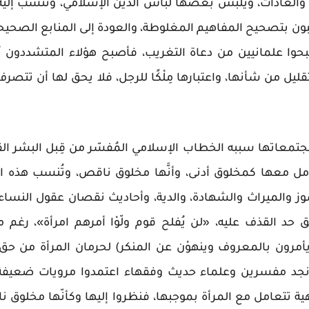
اف والعادات، ويُلبس بعضها لباس الدين الإسلامي، وتُنسب إ
البون بتصحيح المفاهيم المغلوطة، والعودة إلى المنابع الصحي
بحوا علمانيين من دعاة التغريب، فأصبح هؤلاء المتشددون
قليل من شأنها، واعتبارها مِلْكًا للرجل، فلا يحق لها أن تتصر
 مجتمعاتها سببه الخطاب الإسلامي المُفسّر من قِبل البشر ا
مل معها كمخلوق أدنى، وأنَّها مخلوق ناقص، وتُنسب هذه ال
ز والميراث والشهادة، والدية، وأحاديث نقصان عقول النساء، 
ق حد القذف عليه، «لن يُفلح قوم ولّوْا أمرهم امرأة»، رغم م
ون بالمعروف وينهوْن عن المنكر) لحرمان المرأة من حق ال
 نجد مفسرين وعلماء حديث وفقهاء اعتمدوا مرويات ضعيفة
هية تتعامل مع المرأة بموجبها، فنظروا إليها وكأنّها مخلو