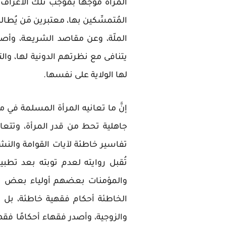
المرأة مُوجَّهًا بموجب تلك الأعر
المُتمسِّكين بها، معتبرين مَن يُط
الملّة، وعن مقاصد الشريعة، وأص
يتنافى مع نظرتهم الدونية لها، والت
لها الولاية على نفسها.
إنَّ ما تعانيه المرأة المسلمة في
جاهلية تحط من قدر المرأة، وتتعا
تفاسير خاطئة لآيات القوامة والنشو
تُقبل روايته لعدم توبته بعد تطبي
والمؤمنات بعضهم أولياء بعض يأمر
الخاطئة أحكام فقهية خاطئة، بل
والزوجية، وأصدر فقهاء أحكامًا فق