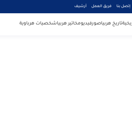
إتصل بنا
فريق العمل
أرشيف
يخية
تاريخ هربيا
صور
فيديو
مخاتير هربيا
شخصيات هرباوية