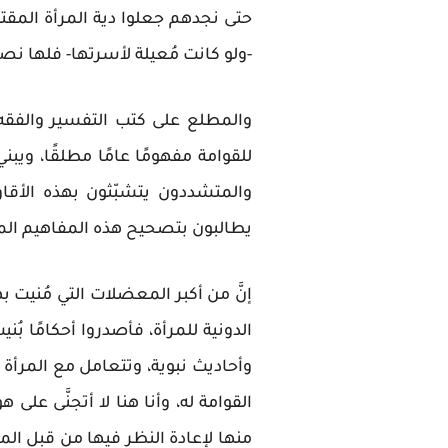
حتى نجدهم جعلوا دية المرأة المقتو
-ولو كانت مُعيلة لأسرتها- فلها نص
والمطلع على كتب التفسير والفقه
للقوامة مفهومًا عامًا مطلقًا، ويب
والمتشددون يتشبّثون بهذه الأق
يطالبون بتصحيح هذه المفاهيم ال
إنَّ من أكبر المعضلات التي مُنيت 
الدونية للمرأة، فأصدروا أحكامًا بُ
وأحاديث نبوية، وتتعامل مع المرأة عل
القوامة له، وأنا هنا لا أتجنَّى ع
منها لإعادة النظر فيها من قبل ال