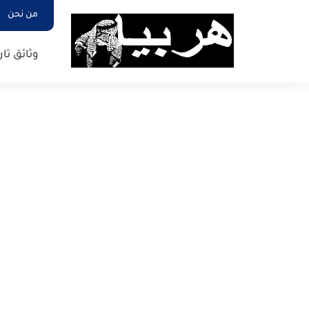
من نحن
وثائق تار