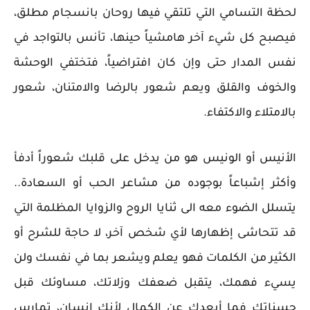
لحظة التسامي التي تلتقي فيها روحان بانسجام مطلق،
فيصبح كل شيء آخر هامشياً حينها، تأنس بالتواجد في
نفس المدار حتى وإن كان افتراضياً، فتختفي الوحشة
والخوف والقلق ويعم شعور بالرضا والامتنان، شعور
بالامتلاء والاكتفاء.
الأنيس أو الونيس هو من يدخل على قلبك شعوراً أدفأ
وأكثر إشباعاً بوجوده من مشاعر الحب أو السعادة..
يتسلل الضوء معه الى ثنايا الروح والزوايا المظلمة التي
قد تتحاشى إظهارها لأي شخص آخر، لا حاجة للشرح أو
الكثير من الكلمات فهو يعلم ويشعر بما في نفسك ولن
يسيء فهمك، يتقبل ضعفك وزلاتك، مساوئك قبل
حسناتك فما أبعدك عن الكمال لأنك إنسان، تمارس